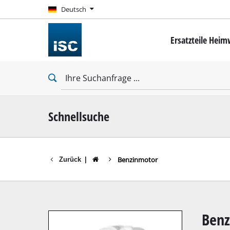
Deutsch
Deutsch
Ersatzteile Hei
Mini-Schrauber
Bohrschrauber
Schlagbohrschra
Schlagschrauber
Trockenbauschr
Schnellsuche
Benzinmotor
Zurück
|
Bohrhämmer
Abbruchhämmer
Schlagbohrmasc
Benz
Stationäre Bohr