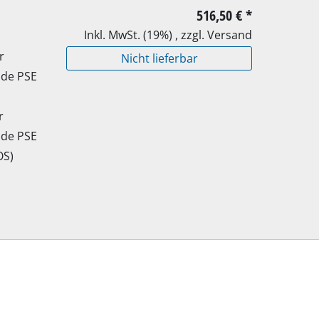
516,50 €
*
Inkl. MwSt. (19%) , zzgl. Versand
r
Nicht lieferbar
ide PSE
r
ide PSE
OS)