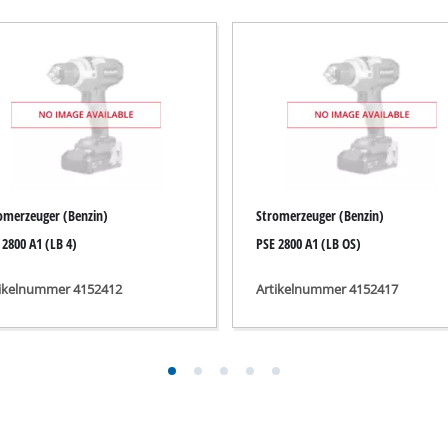
Tauchpumpen
auger
Schmutzwasserpumpen
r
Tiefbrunnenpumpen
Hauswasserwerke
Benzin-Wasserpumpen
Sonstige Pumpen
omerzeuger (Benzin)
Stromerzeuger (Benzin)
 2800 A1 (LB 4)
PSE 2800 A1 (LB OS)
tikelnummer 4152412
Artikelnummer 4152417
Akku-Vertikutierer
Elektro-Vertikutierer
Benzin-Vertikutierer
leifer
Hand-Vertikutierer
maschinen