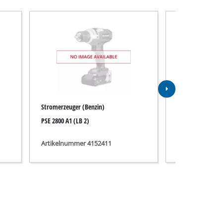
Stromerzeuger (Benzin)
Stromerzeuger (
PSE 2800 A1 (LB 2)
PSE 2800 A1 (LB 
Artikelnummer 4152411
Artikelnummer