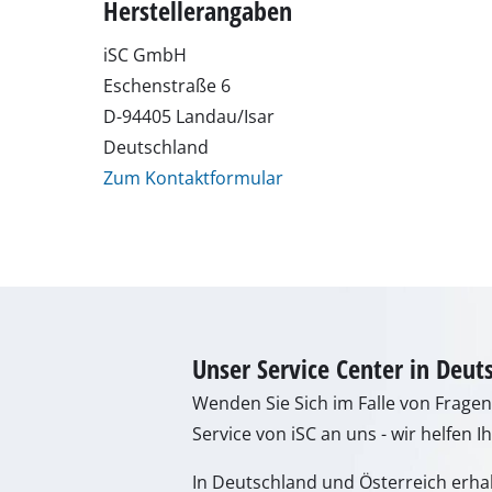
Herstellerangaben
Schleif- / Gravu
iSC GmbH
Eschenstraße 6
D-94405 Landau/Isar
Akku-Kompresso
Deutschland
Hybrid-Kompres
Zum Kontaktformular
Elektro-Kompres
Druckluftgeräte
Auto-Kompresso
Unser Service Center in Deut
Multifunktionsw
Wenden Sie Sich im Falle von Frage
Hobel / Fräsen
Service von iSC an uns - wir helfen I
Schneide- / Tre
In Deutschland und Österreich erha