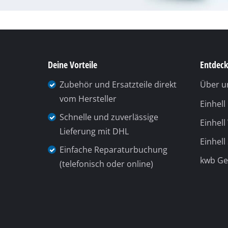
Gasheizgeräte
Dieselheizgeräte
Klimageräte
Deine Vorteile
Entdeck
Luftentfeuchter
Zubehör und Ersatzteile direkt
Über u
vom Hersteller
Einhel
Schnelle und zuverlässige
Einhell
Lieferung mit DHL
Einhell
Einfache Reparaturbuchung
kwb G
(telefonisch oder online)