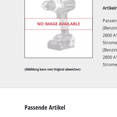
Artike
Passend
(Benzin
2800 A1
Kapp- / Gehrung
Strome
Tischkreissägen
(Benzin
Handkreissägen
2800 A1
Stichsägen
Strome
(Abbildung kann vom Original abweichen)
Universalsägen
Bandsägen
Dekupiersägen
Sonstige Sägen
Passende Artikel