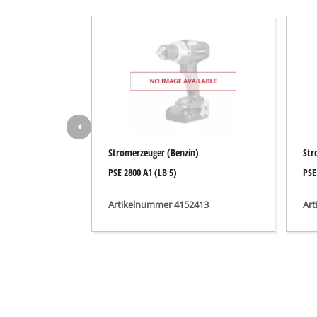
Nass- / Trockens
Handstaubsauge
Aschesauger
Doppelschleifer
Stromerzeuger (Benzin)
Str
Exzenterschleifer
PSE 2800 A1 (LB 5)
PSE
Multischleifer
Artikelnummer 4152413
Ar
Schwingschleifer
Bandschleifer
Wand- / Bodensch
Deltaschleifer
Sonstige Schleif