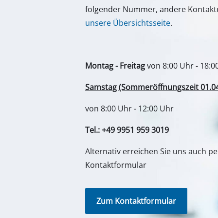
Lampen
folgender Nummer, andere Kontaktd
Rührwerke
unsere Übersichtsseite
.
Autotechnik
Laser / Messgerä
Montag - Freitag
von 8:00 Uhr - 18:0
Farbsprühgeräte
Heißklebepistole
Samstag (Sommeröffnungszeit 01.04. 
Stromerzeuger
von 8:00 Uhr - 12:00 Uhr
Hub- / Zugmasch
Tel.: +49 9951 959 3019
Poliermaschinen
Schweißgeräte
Alternativ erreichen Sie uns auch p
Kontaktformular
Sonstige Geräte
Zum Kontaktformular
Elektroheizgerät