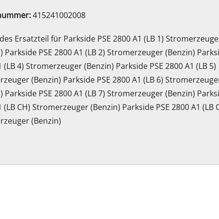
Elektro-Sensen
lnummer:
415241002008
Benzin-Sensen
es Ersatzteil für Parkside PSE 2800 A1 (LB 1) Stromerzeuge
) Parkside PSE 2800 A1 (LB 2) Stromerzeuger (Benzin) Parks
 (LB 4) Stromerzeuger (Benzin) Parkside PSE 2800 A1 (LB 5)
Elektro-Heckenscheren
ssägen
rzeuger (Benzin) Parkside PSE 2800 A1 (LB 6) Stromerzeuge
Akku-Heckenscheren
) Parkside PSE 2800 A1 (LB 7) Stromerzeuger (Benzin) Parks
Benzin-Heckenscheren
 (LB CH) Stromerzeuger (Benzin) Parkside PSE 2800 A1 (LB 
Teleskop-Heckenscheren
rzeuger (Benzin)
Astscheren
Gartenpumpen
Klarwasserpumpen
Hauswasserautomaten