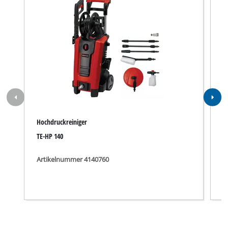
Hochdruckreiniger
H
TE-HP 140
T
Artikelnummer 4140760
A