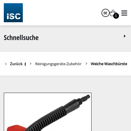
DE
0
Deutsch
Schnellsuche
Zubehör
Reinigungsgeräte-Zubehör
Weiche Waschbürste
Zurück
|