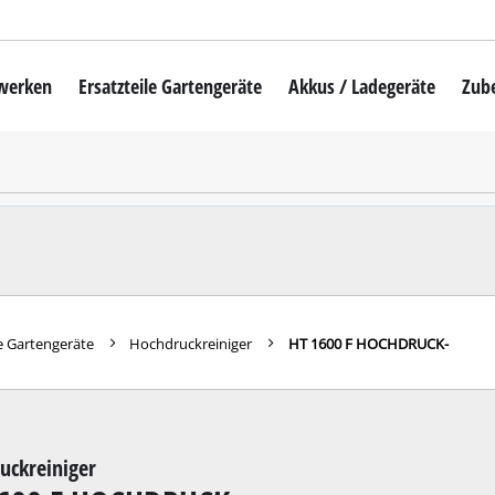
mwerken
Ersatzteile Gartengeräte
Akkus / Ladegeräte
Zub
Akku-Rasenmäher
Mähroboter
uber
Benzin-Rasenmäher
Elektro-Rasenmäher
auber
Hand-Rasenmäher
e Gartengeräte
Hochdruckreiniger
HT 1600 F HOCHDRUCK-
Akku-Rasentrimmer
Elektro-Rasentrimmer
hinen
Benzin-Rasentrimmer
uckreiniger
maschinen
Akku-Sensen