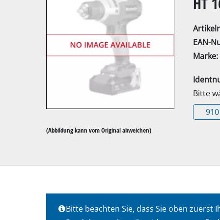
HT 1
Artike
EAN-N
Marke:
Kapp- / Gehrung
Ident
Tischkreissägen
Bitte 
Handkreissägen
910
Stichsägen
(Abbildung kann vom Original abweichen)
Universalsägen
Bandsägen
Dekupiersägen
Sonstige Sägen
Bitte beachten Sie, dass Sie oben zuers