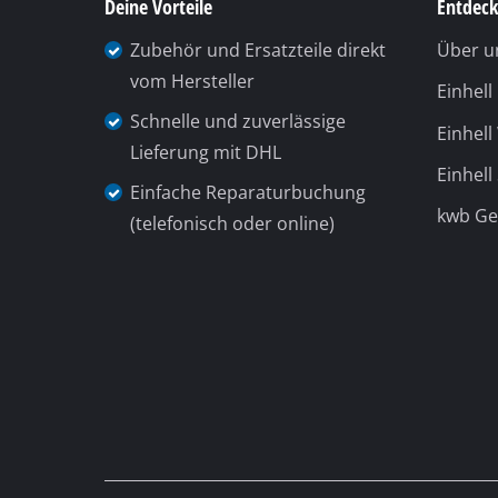
Deine Vorteile
Entdeck
Gasheizgeräte
Zubehör und Ersatzteile direkt
Über u
Dieselheizgeräte
vom Hersteller
Einhel
Klimageräte
Schnelle und zuverlässige
Einhell
Luftentfeuchter
Lieferung mit DHL
Einhell
Einfache Reparaturbuchung
kwb G
(telefonisch oder online)