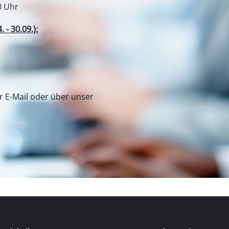
Fugenreiniger
0 Uhr
Grasscheren
- 30.09.):
Laubsauger
te
Laubbläser
Sägekettenschärfgeräte
n
Multitools
er E-Mail oder über unser
Kehrmaschinen
inen
e