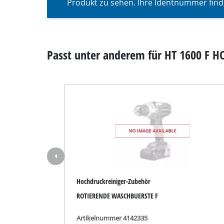
Produkt zu sehen. Ihre Identnummer find
Nass- / Trockens
Handstaubsauge
Aschesauger
Passt unter anderem für HT 1600 F 
Doppelschleifer
Exzenterschleifer
Multischleifer
Schwingschleifer
Bandschleifer
Hochdruckreiniger-Zubehör
Wand- / Bodensch
ROTIERENDE WASCHBUERSTE F
Deltaschleifer
Sonstige Schleif
Artikelnummer 4142335