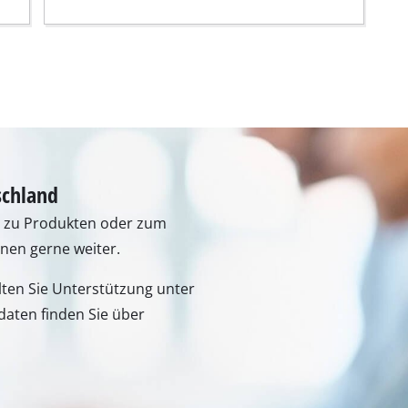
r-Werkzeuge
Akku-Kettensägen
Benzin-Kettensägen
Elektro-Kettensägen
ren
Hochentaster
soren
Astsägen
soren
schland
n zu Produkten oder zum
ren
hnen gerne weiter.
lten Sie Unterstützung unter
aten finden Sie über
erkzeuge
Hochdruckreiniger
Häcksler
nnmaschinen
Oberflächenbürsten