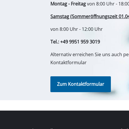
Lampen
Montag - Freitag
von 8:00 Uhr - 18:0
Rührwerke
Samstag (Sommeröffnungszeit 01.04. 
Autotechnik
von 8:00 Uhr - 12:00 Uhr
Laser / Messgerä
Farbsprühgeräte
Tel.: +49 9951 959 3019
Heißklebepistole
Alternativ erreichen Sie uns auch p
Stromerzeuger
Kontaktformular
Hub- / Zugmasch
Poliermaschinen
Zum Kontaktformular
Schweißgeräte
Sonstige Geräte
Elektroheizgerät