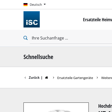
Deutsch
Deutsch
Ersatzteile Hei
Mini-Schrauber
Bohrschrauber
Schlagbohrschra
Schlagschrauber
Trockenbauschr
Schnellsuche
Ersatzteile Gartengeräte
Weiter
Zurück
|
Bohrhämmer
Abbruchhämmer
Schlagbohrmasc
Hochdr
Stationäre Bohr