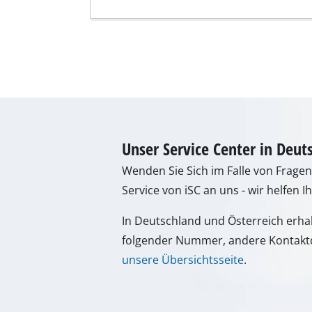
Schleif- / Gravu
Akku-Kompresso
Hybrid-Kompres
Elektro-Kompres
Unser Service Center in Deut
Druckluftgeräte
Wenden Sie Sich im Falle von Frage
Auto-Kompresso
Service von iSC an uns - wir helfen I
In Deutschland und Österreich erha
folgender Nummer, andere Kontaktd
Multifunktionsw
unsere Übersichtsseite
.
Hobel / Fräsen
Schneide- / Tre