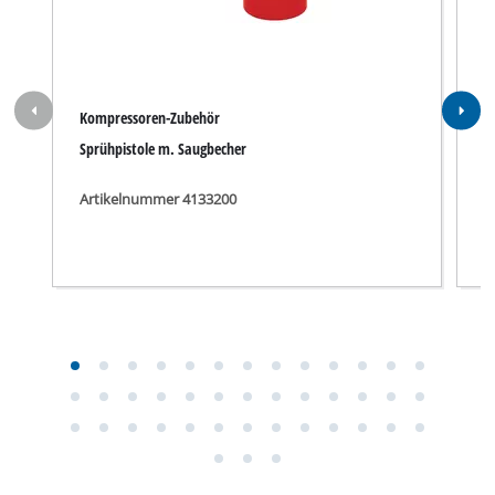
Kompressoren-Zubehör
K
Sprühpistole m. Saugbecher
F
Artikelnummer 4133200
A