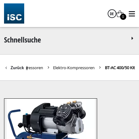
DE
0
Deutsch
Schnellsuche
rken
Kompressoren
Elektro-Kompressoren
BT-AC 400/50 Kit
Zurück
|