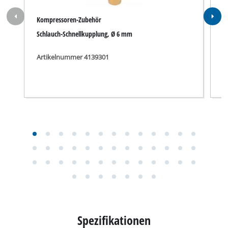
Spezifikationen
Zahlen, Daten und Fakten für Kompressor RB-AC
190/24; EX; CO: Hier finden Sie die detaillierten
technischen Daten, sowie genaue Angaben zu Größe,
Gewicht und Verpackung dieses Produkts.
Technische Daten
Netzanschluss
110 V | 60 Hz
Max. Motorleistung (S2 | S2time)
1500 W 15 min
Motordrehzahl
3400 min^-1
Pumpendrehzahl
3400 min^-1