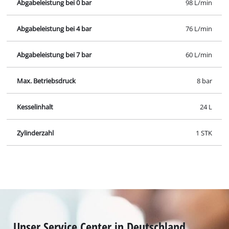
Unser Service Center in Deutschland
Wenden Sie Sich im Falle von Fragen zu Produkten
oder zum Service von iSC an uns - wir helfen Ihnen
gerne weiter.
In Deutschland und Österreich erhalten Sie
Unterstützung unter folgender Nummer, andere
Kontaktdaten finden Sie über
unsere Übersichtsseite
.
Montag - Freitag
von 8:00 Uhr - 18:00 Uhr
Samstag (Sommeröffnungszeit 01.04. - 30.09.):
von 8:00 Uhr - 12:00 Uhr