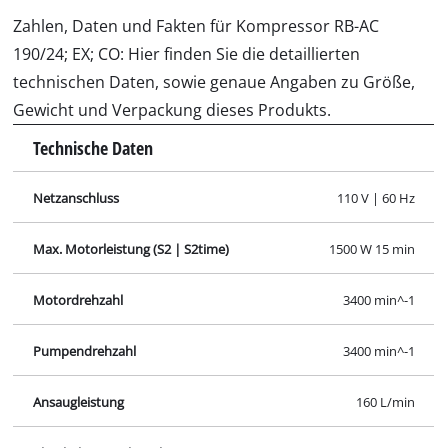
Ansaugleistung
160 L/min
Abgabeleistung bei 0 bar
98 L/min
Abgabeleistung bei 4 bar
76 L/min
Abgabeleistung bei 7 bar
60 L/min
Max. Betriebsdruck
8 bar
Kesselinhalt
24 L
Zylinderzahl
1 STK