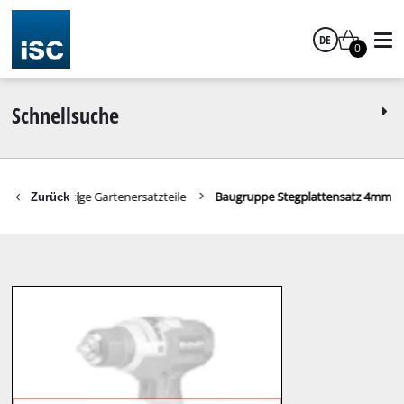
DE
0
Deutsch
Schnellsuche
räte
Sonstige Gartenersatzteile
Baugruppe Stegplattensatz 4mm
Zurück
|