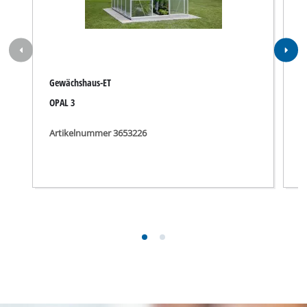
Gewächshaus-ET
G
OPAL 3
O
Artikelnummer 3653226
A