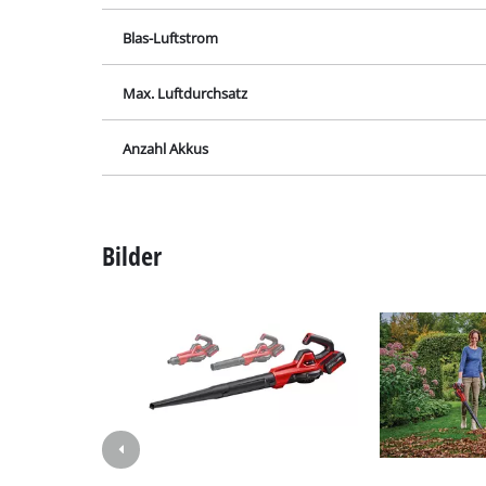
Lampen
Blas-Luftstrom
Rührwerke
Autotechnik
Max. Luftdurchsatz
Laser / Messgerä
Anzahl Akkus
Farbsprühgeräte
Heißklebepistole
Stromerzeuger
Bilder
Hub- / Zugmasch
Poliermaschinen
Schweißgeräte
Sonstige Geräte
Elektroheizgerät