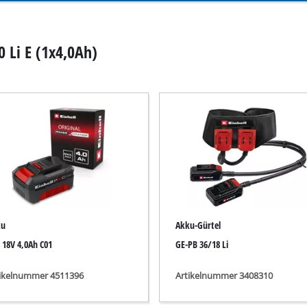
Tauchpumpen
auger
Schmutzwasserpumpen
r
 Li E (1x4,0Ah)
Tiefbrunnenpumpen
Hauswasserwerke
Benzin-Wasserpumpen
Sonstige Pumpen
Akku-Vertikutierer
ku
Akku-Gürtel
Elektro-Vertikutierer
 18V 4,0Ah C01
GE-PB 36/18 Li
Benzin-Vertikutierer
leifer
Hand-Vertikutierer
tikelnummer 4511396
Artikelnummer 3408310
maschinen