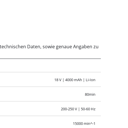
ten technischen Daten, sowie genaue Angaben zu
18 V | 4000 mAh | Li-Ion
80min
200-250 V | 50-60 Hz
15000 min^-1