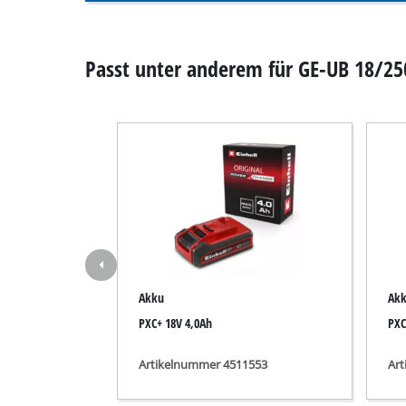
Nass- / Trockens
Handstaubsauge
Passt unter anderem für GE-UB 18/250
Aschesauger
Doppelschleifer
Exzenterschleifer
Multischleifer
Schwingschleifer
Akku
Ak
Bandschleifer
PXC+ 18V 4,0Ah
PXC
Wand- / Bodensch
Deltaschleifer
Artikelnummer 4511553
Ar
Sonstige Schleif