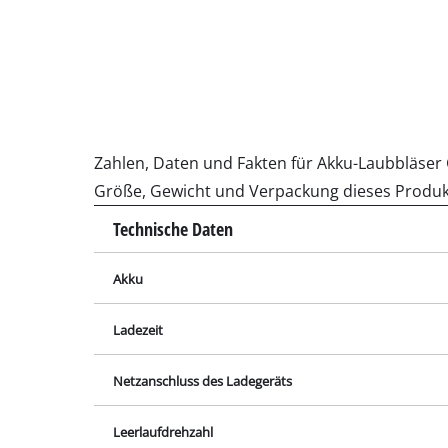
Schleif- / Gravu
Akku-Kompresso
Hybrid-Kompres
Zahlen, Daten und Fakten für Akku-Laubbläser G
Elektro-Kompres
Größe, Gewicht und Verpackung dieses Produk
Druckluftgeräte
Technische Daten
Auto-Kompresso
Akku
Ladezeit
Multifunktionsw
Netzanschluss des Ladegeräts
Hobel / Fräsen
Schneide- / Tre
Leerlaufdrehzahl