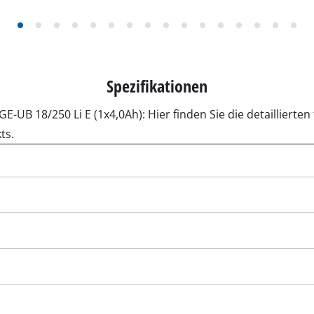
r-Werkzeuge
Akku-Kettensägen
Benzin-Kettensägen
Spezifikationen
Elektro-Kettensägen
ren
Hochentaster
soren
E-UB 18/250 Li E (1x4,0Ah): Hier finden Sie die detaillier
Astsägen
soren
ts.
ren
erkzeuge
Hochdruckreiniger
Häcksler
nnmaschinen
Oberflächenbürsten