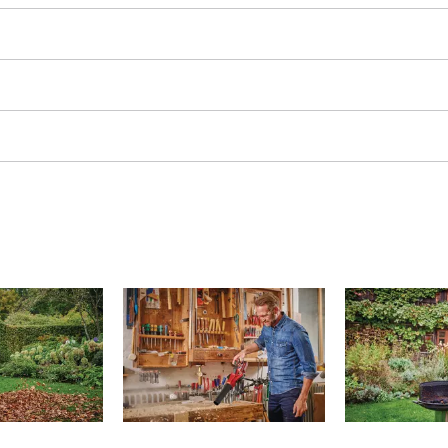
Fugenreiniger
Grasscheren
Laubsauger
te
Laubbläser
Sägekettenschärfgeräte
n
Multitools
Kehrmaschinen
inen
e