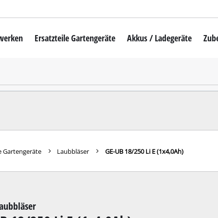
mwerken
Ersatzteile Gartengeräte
Akkus / Ladegeräte
Zub
Akku-Rasenmäher
Mähroboter
uber
Benzin-Rasenmäher
Elektro-Rasenmäher
auber
Hand-Rasenmäher
e Gartengeräte
Laubbläser
GE-UB 18/250 Li E (1x4,0Ah)
Akku-Rasentrimmer
Elektro-Rasentrimmer
hinen
Benzin-Rasentrimmer
aubbläser
maschinen
Akku-Sensen