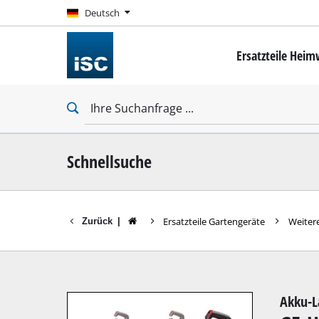
Deutsch
Deutsch
Ersatzteile Hei
Mini-Schrauber
Bohrschrauber
Schlagbohrschra
Schlagschrauber
Trockenbauschr
Schnellsuche
Ersatzteile Gartengeräte
Weiter
Zurück
|
Bohrhämmer
Abbruchhämmer
Schlagbohrmasc
Akku-L
Stationäre Bohr