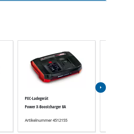
PXC-Ladegerät
Akku
Power X-Boostcharger 8A
PXC+ 18V 4-6Ah 
Artikelnummer 4512155
Artikelnummer