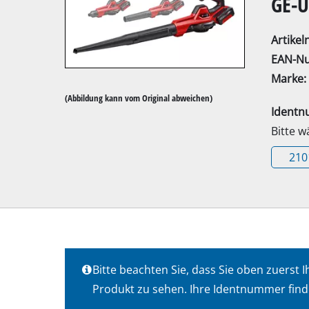
GE-U
Artike
EAN-N
Marke:
Kapp- / Gehrung
(Abbildung kann vom Original abweichen)
Ident
Tischkreissägen
Bitte 
Handkreissägen
210
Stichsägen
Universalsägen
Bandsägen
Dekupiersägen
Sonstige Sägen
Bitte beachten Sie, dass Sie oben zuers
Produkt zu sehen. Ihre Identnummer find