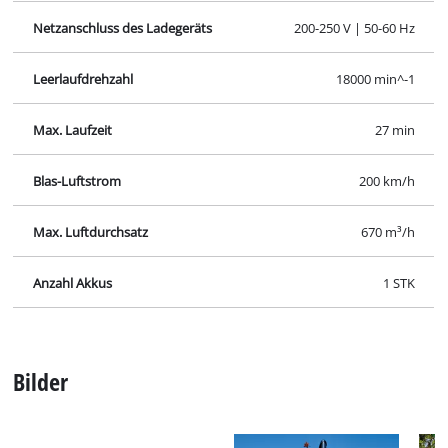
Sicherheitshinweise für GP-LB 18/200(4Ah+)GK Kit;EX;CH.pdf
Spezifikationen
Zahlen, Daten und Fakten für Akku-Laubbläser GP-LB
18/200(4Ah+)GK Kit;EX;CH: Hier finden Sie die
detaillierten technischen Daten, sowie genaue Angaben
zu Größe, Gewicht und Verpackung dieses Produkts.
Technische Daten
Akku
18 V | 4 Ah | Li-Ion
Ladezeit
75min