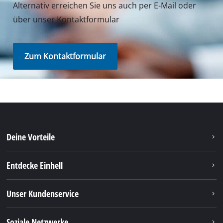
oder zum Service von iSC an uns - wir helfen Ihnen
gerne weiter.
In Deutschland und Österreich erhalten Sie
Unterstützung unter folgender Nummer, andere
Kontaktdaten finden Sie über
unsere Übersichtsseite
.
Montag - Freitag
von 8:00 Uhr - 18:00 Uhr
Samstag (Sommeröffnungszeit 01.04. - 30.09.):
von 8:00 Uhr - 12:00 Uhr
Tel.: +49 9951 959 3019
Alternativ erreichen Sie uns auch per E-Mail oder