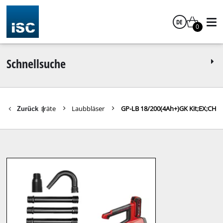
DE
0
Deutsch
Schnellsuche
itere Gartengeräte
Laubbläser
GP-LB 18/200(4Ah+)GK Kit;EX;CH
Zurück
|