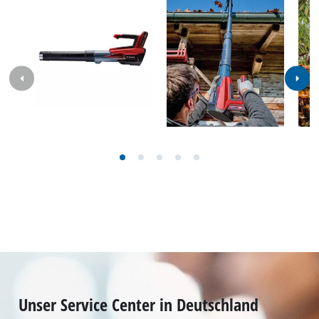
Netzanschluss des Ladegeräts
200-250 V | 50-60 Hz
Leerlaufdrehzahl
18000 min^-1
Max. Laufzeit
27 min
Blas-Luftstrom
200 km/h
Max. Luftdurchsatz
670 m³/h
Anzahl Akkus
1 STK
Bilder