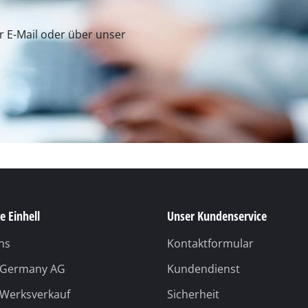
n zu Produkten oder zum
hnen gerne weiter.
lten Sie Unterstützung unter
aten finden Sie über
0 Uhr
- 30.09.):
er E-Mail oder über unser