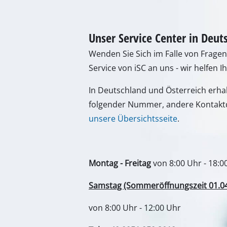
Lampen
Rührwerke
Autotechnik
Laser / Messgerä
Farbsprühgeräte
Heißklebepistole
Stromerzeuger
Hub- / Zugmasch
Poliermaschinen
Schweißgeräte
Sonstige Geräte
Unser Service Center in Deut
Elektroheizgerät