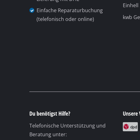
Zum Kontaktformular
Deine Vorteile
Entdeck
Zubehör und Ersatzteile direkt
Über u
vom Hersteller
Einhel
Schnelle und zuverlässige
Einhell
Lieferung mit DHL
Einhell
Einfache Reparaturbuchung
kwb G
(telefonisch oder online)