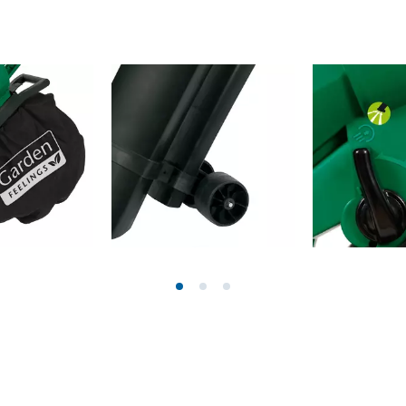
r-Werkzeuge
Akku-Kettensägen
Benzin-Kettensägen
Elektro-Kettensägen
ren
Hochentaster
soren
Astsägen
soren
ren
erkzeuge
Hochdruckreiniger
Häcksler
nnmaschinen
Oberflächenbürsten