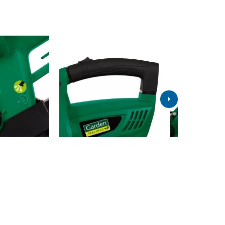
3000 W
6000 min^-1 - 14000 min^-1
270 km/h
840 m³/h
15:1
45 L