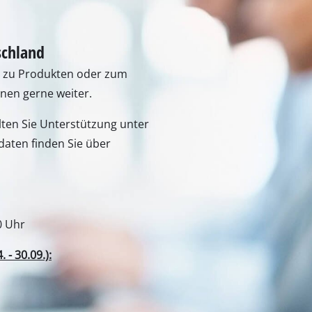
Fugenreiniger
Grasscheren
Laubsauger
te
Laubbläser
Sägekettenschärfgeräte
n
Multitools
Kehrmaschinen
inen
schland
e