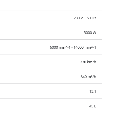
echnischen Daten, sowie genaue Angaben zu
230 V | 50 Hz