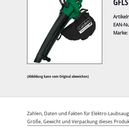
GFLS
Artike
EAN-N
Marke:
Kapp- / Gehrung
Tischkreissägen
Handkreissägen
Stichsägen
(Abbildung kann vom Original abweichen)
Universalsägen
Bandsägen
Dekupiersägen
Bedienungsanleitungen und Datenblätter f
Sonstige Sägen
Sie können die Bedienungsanleitung zu Ihr
verfügbar.