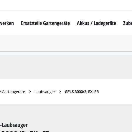
mwerken
Ersatzteile Gartengeräte
Akkus / Ladegeräte
Zub
Akku-Rasenmäher
Mähroboter
uber
Benzin-Rasenmäher
Elektro-Rasenmäher
auber
Hand-Rasenmäher
e Gartengeräte
Laubsauger
GFLS 3000/3; EX; FR
Akku-Rasentrimmer
Elektro-Rasentrimmer
hinen
Benzin-Rasentrimmer
o-Laubsauger
maschinen
Akku-Sensen