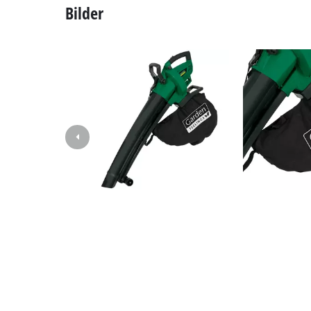
Leistung
Schleif- / Gravu
Leerlaufdrehzahl
Blas-Luftstrom
Akku-Kompresso
Hybrid-Kompres
Max. Saugleistung
Elektro-Kompres
Häckselfunktion
Druckluftgeräte
Auto-Kompresso
Fangsackvolumen
Multifunktionsw
Bilder
Hobel / Fräsen
Schneide- / Tre