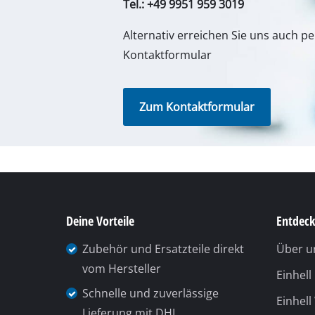
Wenden Sie Sich im Falle von Frage
Gasheizgeräte
Service von iSC an uns - wir helfen I
Dieselheizgeräte
In Deutschland und Österreich erha
Klimageräte
folgender Nummer, andere Kontaktd
Luftentfeuchter
unsere Übersichtsseite
.
Montag - Freitag
von 8:00 Uhr - 18:0
Samstag (Sommeröffnungszeit 01.04. 
von 8:00 Uhr - 12:00 Uhr
Tel.: +49 9951 959 3019
Alternativ erreichen Sie uns auch p
Kontaktformular