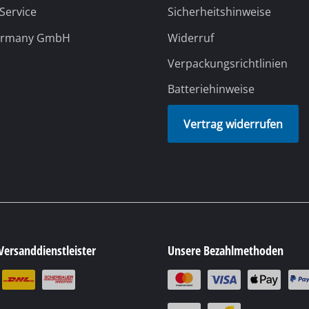
e Einhell
Unser Kundenservice
ns
Kontaktformular
l Germany AG
Kundendienst
 Werksverkauf
Sicherheit
 Service
Sicherheitshinweise
ermany GmbH
Widerruf
Verpackungsrichtlinien