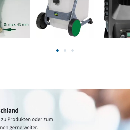
Fugenreiniger
Grasscheren
Laubsauger
te
Laubbläser
Sägekettenschärfgeräte
n
Multitools
Kehrmaschinen
inen
schland
e