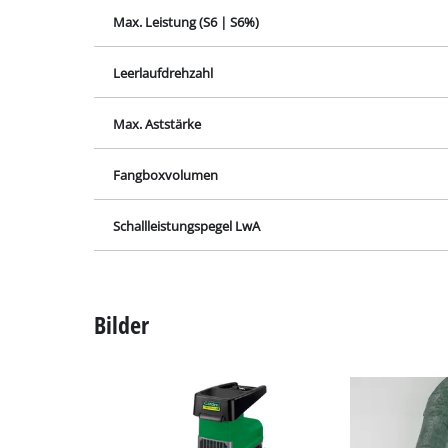
Leistung
Schleif- / Gravu
Max. Leistung (S6 | S6%)
Leerlaufdrehzahl
Akku-Kompresso
Hybrid-Kompres
Max. Aststärke
Elektro-Kompres
Fangboxvolumen
Druckluftgeräte
Auto-Kompresso
Schallleistungspegel LwA
Multifunktionsw
Bilder
Hobel / Fräsen
Schneide- / Tre