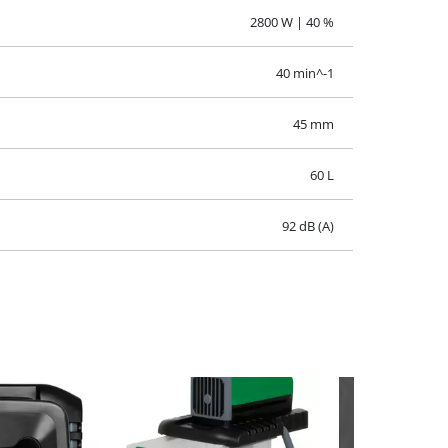
2300 W
2800 W | 40 %
40 min^-1
45 mm
60 L
92 dB (A)