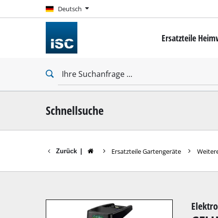
Deutsch
Deutsch
Ersatzteile Hei
Mini-Schrauber
Bohrschrauber
Schlagbohrschra
Schlagschrauber
Trockenbauschr
Schnellsuche
Ersatzteile Gartengeräte
Weiter
Zurück
|
Bohrhämmer
Abbruchhämmer
Schlagbohrmasc
Elektro
Stationäre Bohr