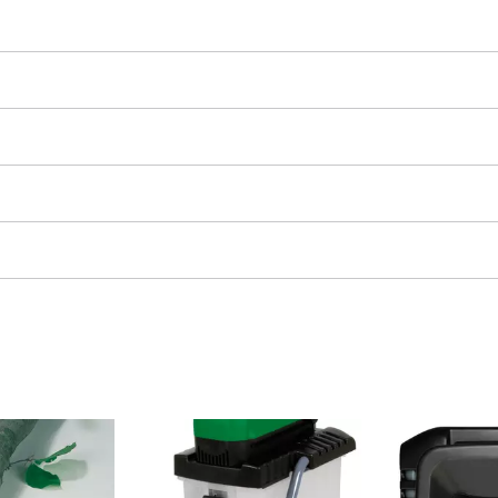
r-Werkzeuge
Akku-Kettensägen
Benzin-Kettensägen
Elektro-Kettensägen
ren
Hochentaster
soren
Astsägen
soren
ren
erkzeuge
Hochdruckreiniger
Häcksler
nnmaschinen
Oberflächenbürsten