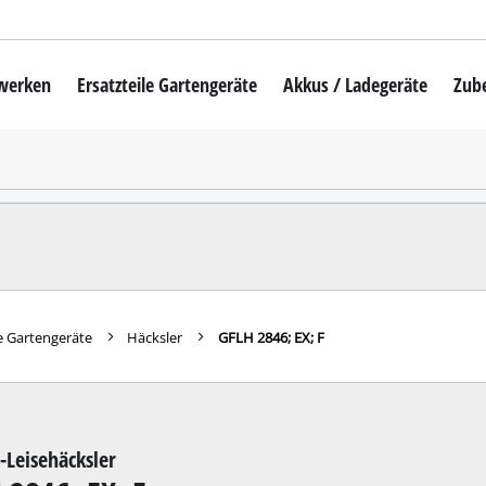
mwerken
Ersatzteile Gartengeräte
Akkus / Ladegeräte
Zub
Akku-Rasenmäher
Mähroboter
uber
Benzin-Rasenmäher
Elektro-Rasenmäher
auber
Hand-Rasenmäher
e Gartengeräte
Häcksler
GFLH 2846; EX; F
Akku-Rasentrimmer
Elektro-Rasentrimmer
hinen
Benzin-Rasentrimmer
-Leisehäcksler
maschinen
Akku-Sensen