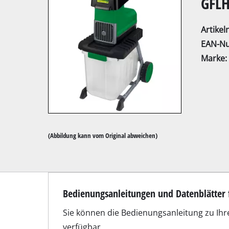
GFLH
Artike
EAN-N
Marke:
Kapp- / Gehrung
Tischkreissägen
Handkreissägen
Stichsägen
(Abbildung kann vom Original abweichen)
Universalsägen
Bandsägen
Dekupiersägen
Bedienungsanleitungen und Datenblätter f
Sonstige Sägen
Sie können die Bedienungsanleitung zu Ihr
verfügbar.