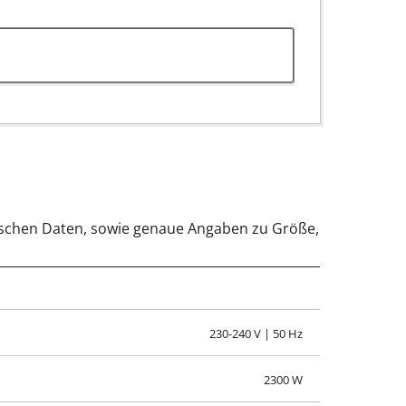
eitshinweise für GFLH 2846; EX; F.pdf
chnischen Daten, sowie genaue Angaben zu Größe,
230-240 V | 50 Hz