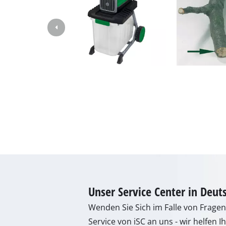
Lampen
Rührwerke
Autotechnik
Laser / Messgerä
Farbsprühgeräte
Heißklebepistole
Stromerzeuger
Hub- / Zugmasch
Poliermaschinen
Schweißgeräte
Sonstige Geräte
Unser Service Center in Deut
Elektroheizgerät