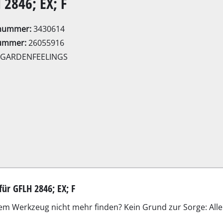
 2846; EX; F
Elektro-Sensen
Benzin-Sensen
lnummer:
3430614
ummer:
26055916
GARDENFEELINGS
Elektro-Heckenscheren
ssägen
Akku-Heckenscheren
Benzin-Heckenscheren
Teleskop-Heckenscheren
Astscheren
ür GFLH 2846; EX; F
Gartenpumpen
Klarwasserpumpen
em Werkzeug nicht mehr finden? Kein Grund zur Sorge: Alle
Hauswasserautomaten