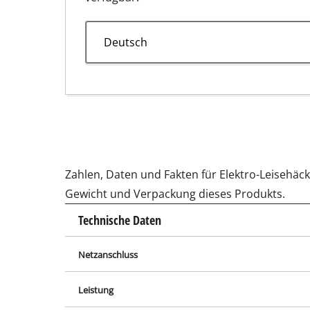
Nass- / Trockens
Handstaubsauge
Aschesauger
Explosionszeichnung für GFLH 2846; EX; F.jpg
Doppelschleifer
Exzenterschleifer
Multischleifer
Zahlen, Daten und Fakten für Elektro-Leisehäck
Schwingschleifer
Gewicht und Verpackung dieses Produkts.
Bandschleifer
Technische Daten
Wand- / Bodensch
Deltaschleifer
Netzanschluss
Sonstige Schleif