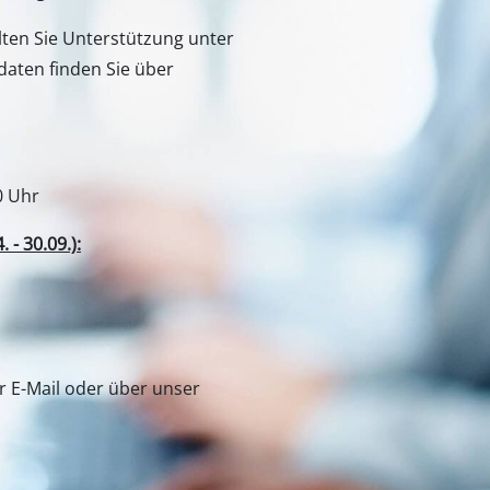
n zu Produkten oder zum
hnen gerne weiter.
lten Sie Unterstützung unter
aten finden Sie über
0 Uhr
- 30.09.):
er E-Mail oder über unser