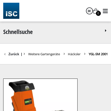
DE
0
Deutsch
Schnellsuche
e Gartengeräte
Weitere Gartengeräte
Häcksler
YGL-SM 2001
Zurück
|