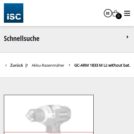
DE
0
Deutsch
Schnellsuche
Rasenmäher
Akku-Rasenmäher
GC-ARM 1833 M Li; without bat.
Zurück
|