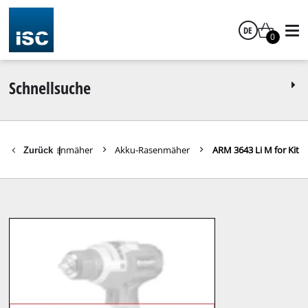
DE
0
Deutsch
Schnellsuche
geräte
Rasenmäher
Akku-Rasenmäher
ARM 3643 Li M for Kit
Zurück
|