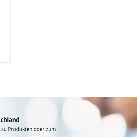
Fugenreiniger
Grasscheren
Laubsauger
schland
te
Laubbläser
n zu Produkten oder zum
Sägekettenschärfgeräte
hnen gerne weiter.
n
Multitools
lten Sie Unterstützung unter
Kehrmaschinen
aten finden Sie über
inen
0 Uhr
- 30.09.):
e