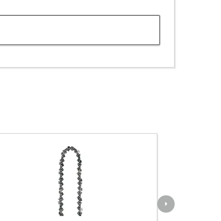
ettensägen-Zubehör
0 cm Sägekette, 3/8", 33 TG, 1,1 mm
rtikelnummer 4500187