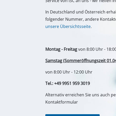
Tel.: +49 9951 959 3019
Gasheizgeräte
Dieselheizgeräte
Alternativ erreichen Sie uns auch p
Kontaktformular
Klimageräte
Luftentfeuchter
Zum Kontaktformular
Deine Vorteile
Entdeck
Zubehör und Ersatzteile direkt
Über u
vom Hersteller
Einhel
Schnelle und zuverlässige
Einhell