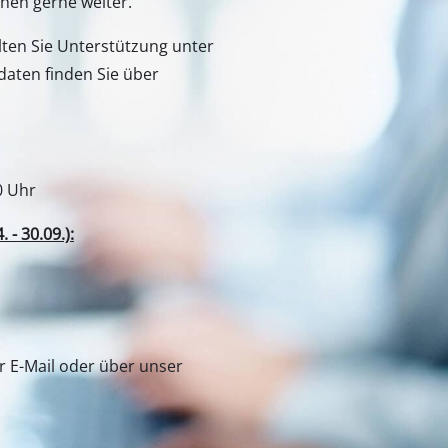
er E-Mail oder über unser
e Einhell
Unser Kundenservice
ns
Kontaktformular
l Germany AG
Kundendienst
 Werksverkauf
Sicherheit