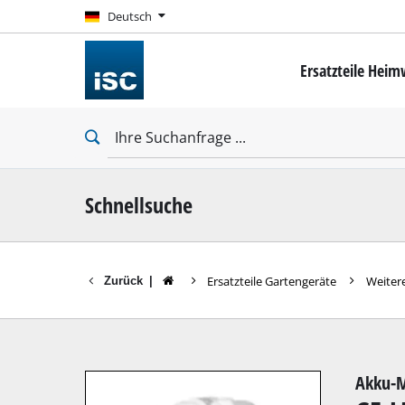
Deutsch
Deutsch
Ersatzteile Hei
Mini-Schrauber
Bohrschrauber
Schlagbohrschra
Schlagschrauber
Trockenbauschr
Schnellsuche
Ersatzteile Gartengeräte
Weiter
Zurück
|
Bohrhämmer
Abbruchhämmer
Schlagbohrmasc
Akku-M
Stationäre Bohr