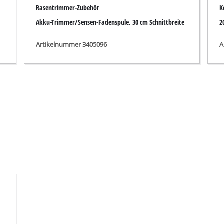
r-Werkzeuge
Akku-Kettensägen
Benzin-Kettensägen
Elektro-Kettensägen
ren
Hochentaster
soren
Astsägen
soren
ren
erkzeuge
Hochdruckreiniger
Häcksler
nnmaschinen
Oberflächenbürsten