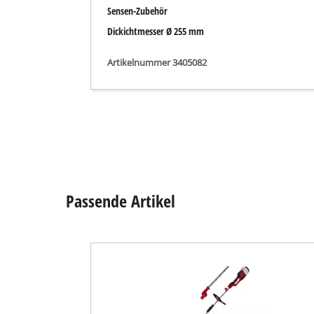
Schleif- / Gravu
Akku-Kompresso
Hybrid-Kompres
Elektro-Kompres
Druckluftgeräte
Akku-Multifunktionswerkzeug
Auto-Kompresso
GE-LM 36/4in1 Li; EX; NA
Artikelnummer 3411325
Multifunktionsw
Hobel / Fräsen
Schneide- / Tre