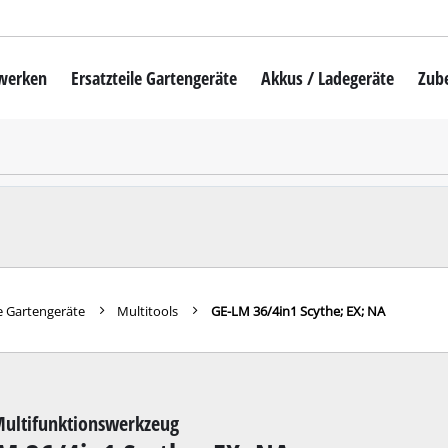
mwerken
Ersatzteile Gartengeräte
Akkus / Ladegeräte
Zub
Akku-Rasenmäher
Mähroboter
uber
Benzin-Rasenmäher
Elektro-Rasenmäher
auber
Hand-Rasenmäher
e Gartengeräte
Multitools
GE-LM 36/4in1 Scythe; EX; NA
Akku-Rasentrimmer
Elektro-Rasentrimmer
hinen
Benzin-Rasentrimmer
ultifunktionswerkzeug
maschinen
Akku-Sensen