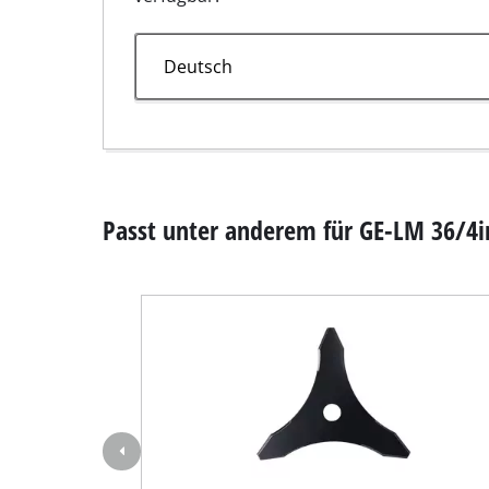
Nass- / Trockens
Handstaubsauge
Aschesauger
Sensen-Zubehör
Dickichtmesser Ø 255 mm
Doppelschleifer
Exzenterschleifer
Artikelnummer 3405082
Multischleifer
Schwingschleifer
Bandschleifer
Wand- / Bodensch
Deltaschleifer
Passende Artikel
Sonstige Schleif