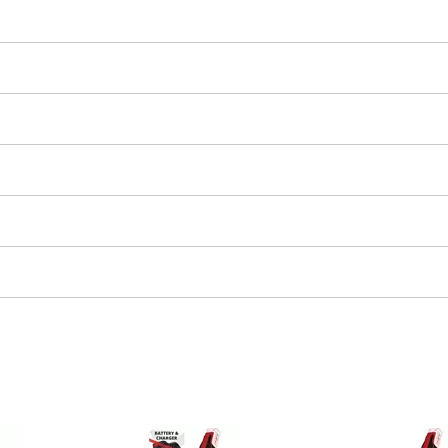
Fugenreiniger
Grasscheren
Laubsauger
te
Laubbläser
Sägekettenschärfgeräte
n
Multitools
Kehrmaschinen
inen
e