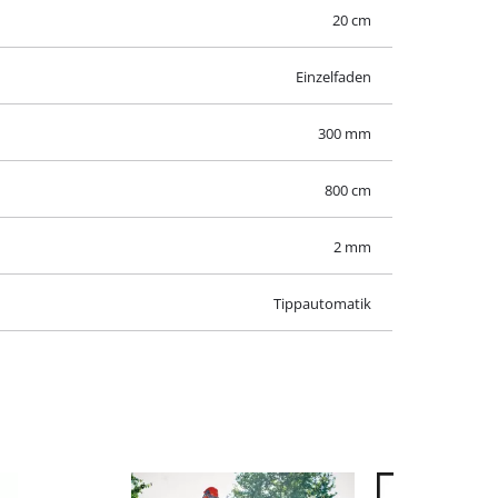
20 cm
Einzelfaden
300 mm
800 cm
2 mm
Tippautomatik