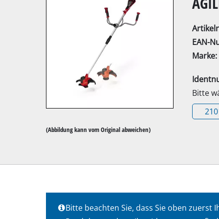
AGIL
Artike
EAN-N
Marke:
Kapp- / Gehrung
Ident
Tischkreissägen
Bitte 
Handkreissägen
210
Stichsägen
(Abbildung kann vom Original abweichen)
Universalsägen
Bandsägen
Dekupiersägen
Sonstige Sägen
Bitte beachten Sie, dass Sie oben zuers