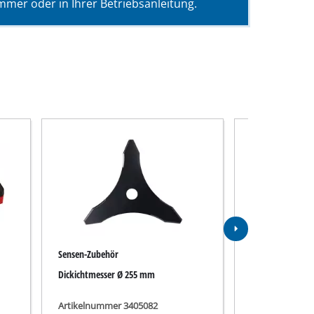
mer oder in Ihrer Betriebsanleitung.
Sensen-Zubehör
Akku
Dickichtmesser Ø 255 mm
PXC 18V 5,2Ah
Artikelnummer 3405082
Artikelnummer