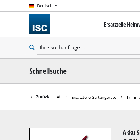
Deutsch
Deutsch
Ersatzteile Hei
Mini-Schrauber
Bohrschrauber
Schlagbohrschra
Schlagschrauber
Trockenbauschr
Schnellsuche
Ersatzteile Gartengeräte
Trimme
Zurück
|
Bohrhämmer
Abbruchhämmer
Schlagbohrmasc
Akku-S
Stationäre Bohr