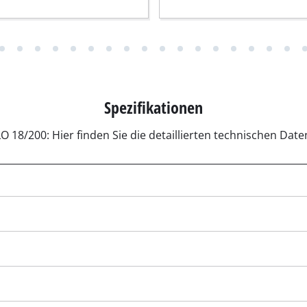
r-Werkzeuge
Akku-Kettensägen
Benzin-Kettensägen
Elektro-Kettensägen
ren
Hochentaster
Spezifikationen
soren
Astsägen
soren
O 18/200: Hier finden Sie die detaillierten technischen Da
ren
erkzeuge
Hochdruckreiniger
Häcksler
nnmaschinen
Oberflächenbürsten