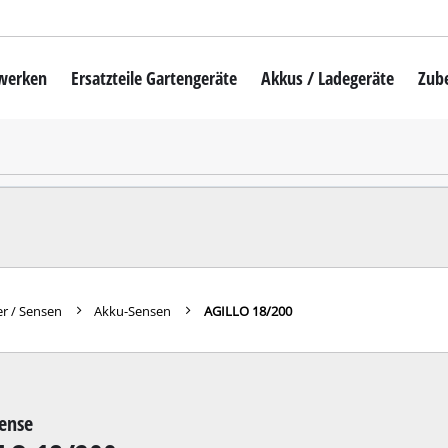
mwerken
Ersatzteile Gartengeräte
Akkus / Ladegeräte
Zub
Akku-Rasenmäher
Mähroboter
uber
Benzin-Rasenmäher
Elektro-Rasenmäher
auber
Hand-Rasenmäher
r / Sensen
Akku-Sensen
AGILLO 18/200
Akku-Rasentrimmer
Elektro-Rasentrimmer
hinen
Benzin-Rasentrimmer
ense
maschinen
Akku-Sensen