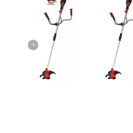
Gasheizgeräte
Dieselheizgeräte
Klimageräte
Luftentfeuchter