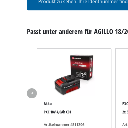
Produkt zu sehen. Ihre Identnummer find
Nass- / Trockens
Handstaubsauge
Aschesauger
Passt unter anderem für AGILLO 18/2
Doppelschleifer
Exzenterschleifer
Multischleifer
Schwingschleifer
Bandschleifer
Akku
PXC
Wand- / Bodensch
PXC 18V 4,0Ah C01
2x 
Deltaschleifer
Sonstige Schleif
Artikelnummer 4511396
Ar