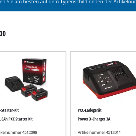
en Sie am besten auf dem Typenschild neben der Artikelnum
Tauchpumpen
auger
Schmutzwasserpumpen
r
Tiefbrunnenpumpen
00
Hauswasserwerke
Benzin-Wasserpumpen
Sonstige Pumpen
Akku-Vertikutierer
Elektro-Vertikutierer
Benzin-Vertikutierer
-Starter-Kit
PXC-Ladegerät
leifer
3,0Ah PXC Starter Kit
Power X-Charger 3A
Hand-Vertikutierer
maschinen
tikelnummer 4512098
Artikelnummer 4512011