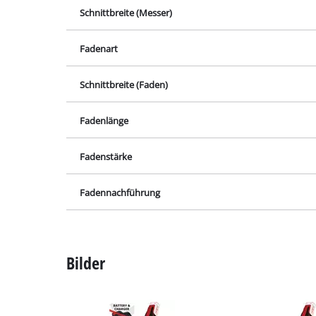
Lampen
Schnittbreite (Messer)
Rührwerke
Fadenart
Autotechnik
Laser / Messgerä
Schnittbreite (Faden)
Farbsprühgeräte
Heißklebepistole
Fadenlänge
Stromerzeuger
Fadenstärke
Hub- / Zugmasch
Poliermaschinen
Fadennachführung
Schweißgeräte
Sonstige Geräte
Bilder
Elektroheizgerät