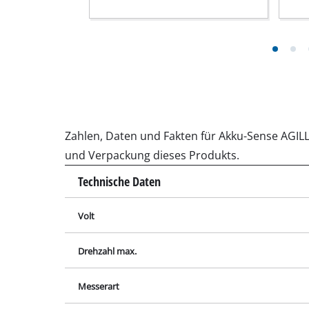
Schleif- / Gravu
Akku-Kompresso
Hybrid-Kompres
Elektro-Kompres
Zahlen, Daten und Fakten für Akku-Sense AGILL
Druckluftgeräte
und Verpackung dieses Produkts.
Auto-Kompresso
Technische Daten
Volt
Multifunktionsw
Drehzahl max.
Hobel / Fräsen
Messerart
Schneide- / Tre