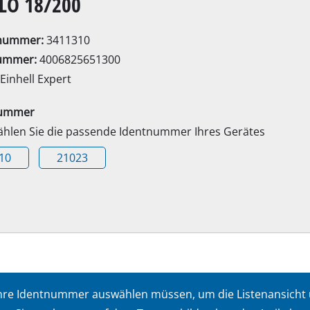
LO 18/200
Elektro-Sensen
Benzin-Sensen
lnummer:
3411310
ummer:
4006825651300
Einhell Expert
Elektro-Heckenscheren
ssägen
nummer
Akku-Heckenscheren
wählen Sie die passende Identnummer Ihres Gerätes
Benzin-Heckenscheren
10
21023
Teleskop-Heckenscheren
Astscheren
Gartenpumpen
Klarwasserpumpen
t Ihre Identnummer auswählen müssen, um die Listenansicht
Hauswasserautomaten