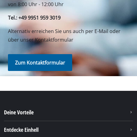
Unser Service Center in Deutschland
Wenden Sie Sich im Falle von Fragen zu Produkten
oder zum Service von iSC an uns - wir helfen Ihnen
gerne weiter.
In Deutschland und Österreich erhalten Sie
Unterstützung unter folgender Nummer, andere
Kontaktdaten finden Sie über
unsere Übersichtsseite
.
Montag - Freitag
von 8:00 Uhr - 18:00 Uhr
Samstag (Sommeröffnungszeit 01.04. - 30.09.):