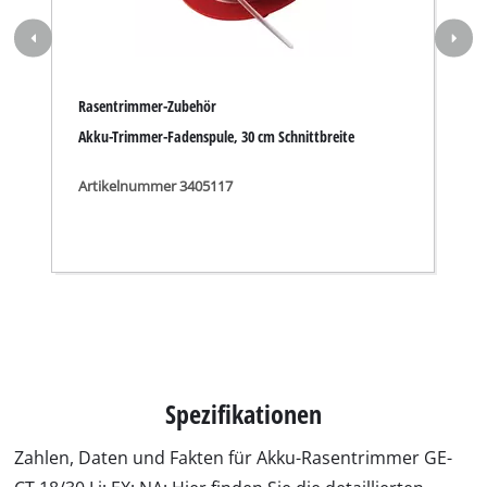
Explosionszeichnung für GE-CT 18/30 Li; EX; NA.jpg
Sicherheitshinweise für GE-CT 18/30 Li; EX; NA.pdf
Passt unter anderem für GE-CT 18/30 Li; EX;
NA