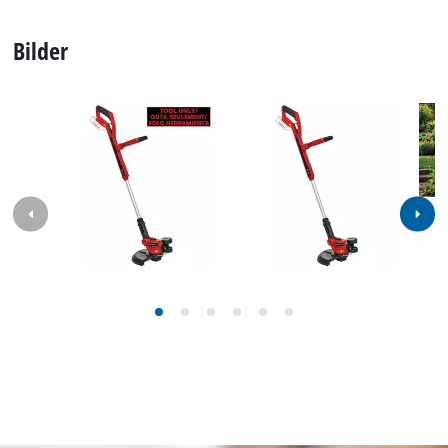
CT 18/30 Li; EX; NA: Hier finden Sie die detaillierten
technischen Daten, sowie genaue Angaben zu Größe,
Gewicht und Verpackung dieses Produkts.
Technische Daten
Umdrehungen Faden
8500 rpm
Schnittbreite Faden
300 mm
Fadenlänge
500 cm
Fadenstärke
1.6 mm
Fadennachführung
Tippautomatik
Schnittart
Einzelfaden