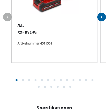
Akku
M
PXC+ 18V 3,0Ah
H
Artikelnummer 4511501
A
Spezifikationen