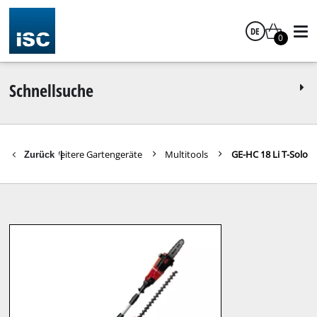
DE
0
Deutsch
Schnellsuche
engeräte
Weitere Gartengeräte
Multitools
GE-HC 18 Li T-Solo
Zurück
|