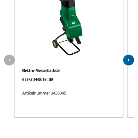
Elektro-Messerhäcksler
E
GLEKS 2440; Ex; UK
G
Artikelnummer 3430345
A