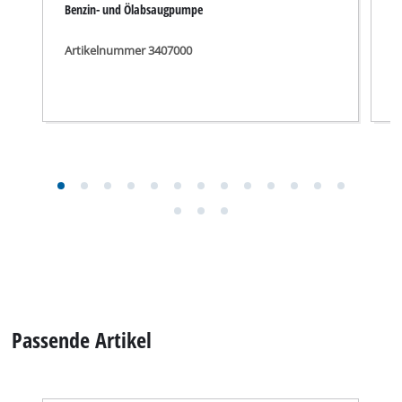
Benzin-Rasenmäher
GE-PM 53/2 S HW-E Li
Artikelnummer 3404855