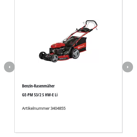
Unser Service Center in Deutschland
Wenden Sie Sich im Falle von Fragen zu Produkten
oder zum Service von iSC an uns - wir helfen Ihnen
gerne weiter.
In Deutschland und Österreich erhalten Sie
Unterstützung unter folgender Nummer, andere
Kontaktdaten finden Sie über