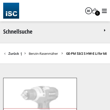
DE
0
Deutsch
Schnellsuche
Rasenmäher
Benzin-Rasenmäher
GE-PM 53/2 S HW-E Li for kit
Zurück
|