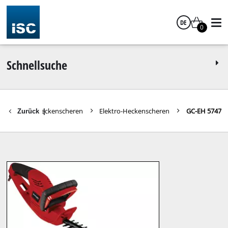
DE
0
Deutsch
Schnellsuche
ngeräte
Heckenscheren
Elektro-Heckenscheren
GC-EH 5747
Zurück
|