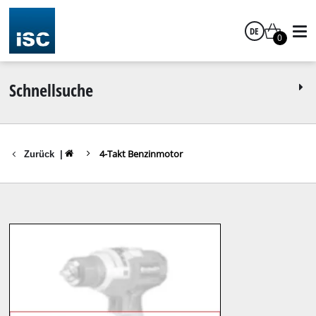
DE
0
Deutsch
Schnellsuche
4-Takt Benzinmotor
Zurück
|