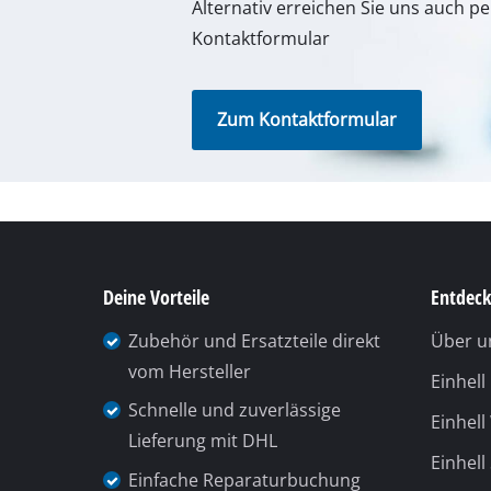
Zubehör und Ersatzteile direkt
Über u
vom Hersteller
Einhel
Schnelle und zuverlässige
Einhell
Lieferung mit DHL
Einhell
Einfache Reparaturbuchung
kwb G
(telefonisch oder online)