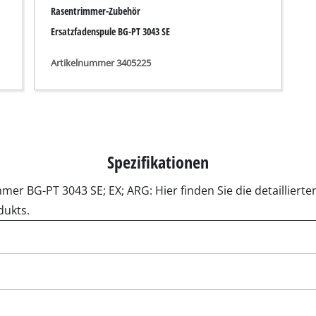
r-Werkzeuge
Akku-Kettensägen
Benzin-Kettensägen
Elektro-Kettensägen
ren
Hochentaster
soren
Astsägen
soren
ren
erkzeuge
Hochdruckreiniger
Häcksler
nnmaschinen
Oberflächenbürsten