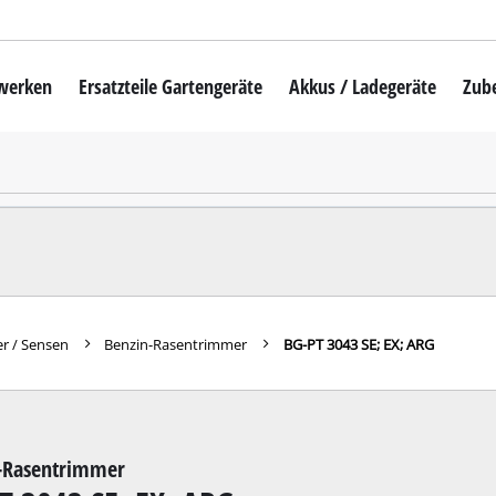
mwerken
Ersatzteile Gartengeräte
Akkus / Ladegeräte
Zub
Akku-Rasenmäher
Mähroboter
uber
Benzin-Rasenmäher
Elektro-Rasenmäher
auber
Hand-Rasenmäher
r / Sensen
Benzin-Rasentrimmer
BG-PT 3043 SE; EX; ARG
Akku-Rasentrimmer
Elektro-Rasentrimmer
hinen
Benzin-Rasentrimmer
-Rasentrimmer
maschinen
Akku-Sensen