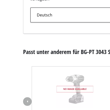
Nass- / Trockens
Handstaubsauge
Aschesauger
Kettensägen-Zubehör
Spezial 2 T
Doppelschleifer
Exzenterschleifer
Artikelnummer 4500425
Multischleifer
Schwingschleifer
Bandschleifer
Wand- / Bodensch
Deltaschleifer
Zahlen, Daten und Fakten für Benzin-Rasentrim
Sonstige Schleif
zu Größe, Gewicht und Verpackung dieses Pro