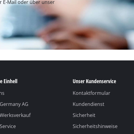
ns
Kontaktformular
l Germany AG
Kundendienst
 Werksverkauf
Sicherheit
 Service
Sicherheitshinweise
ermany GmbH
Widerruf
Verpackungsrichtlinien
Batteriehinweise
Vertrag widerrufen