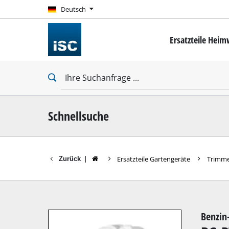
Deutsch
Deutsch
Ersatzteile Hei
Mini-Schrauber
Bohrschrauber
Schlagbohrschra
Schlagschrauber
Trockenbauschr
Schnellsuche
Ersatzteile Gartengeräte
Trimme
Zurück
|
Bohrhämmer
Abbruchhämmer
Schlagbohrmasc
Benzin
Stationäre Bohr