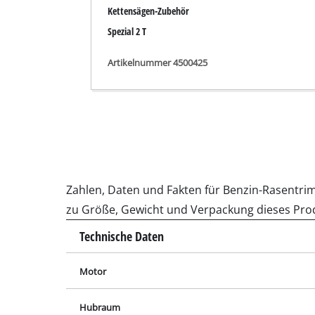
Schleif- / Gravu
Technische Daten
Motor
Akku-Kompresso
Hubraum
Hybrid-Kompres
Leistung
Elektro-Kompres
Druckluftgeräte
Benzintankinhalt
Auto-Kompresso
Umdrehungen Fadenspule
Schnittbreite
Multifunktionsw
Hobel / Fräsen
Fadendurchmesser
Schneide- / Tre
Fadenlänge