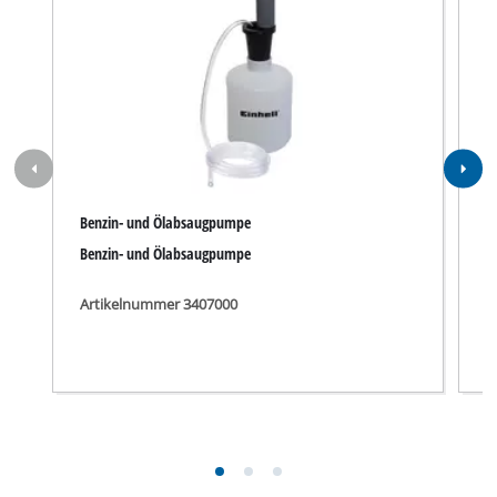
Benzin- und Ölabsaugpumpe
S
Benzin- und Ölabsaugpumpe
E
Artikelnummer 3407000
A