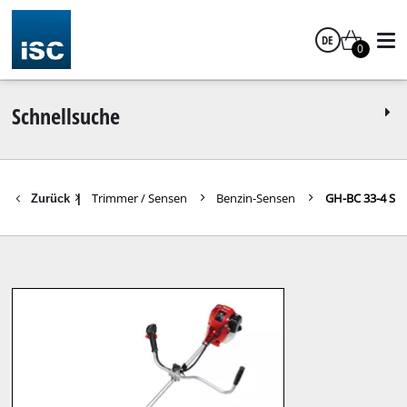
DE
0
Deutsch
Schnellsuche
Gartengeräte
Trimmer / Sensen
Benzin-Sensen
GH-BC 33-4 S
Zurück
|