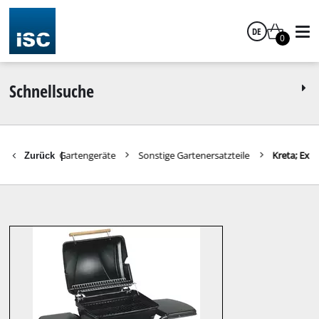
DE
0
Deutsch
Schnellsuche
Ersatzteile Gartengeräte
Sonstige Gartenersatzteile
Kreta; Ex
Zurück
|