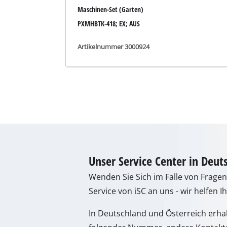
Lampen
Maschinen-Set (Garten)
Rührwerke
PXMHBTK-418; EX; AUS
Autotechnik
Artikelnummer 3000924
Laser / Messgerä
Farbsprühgeräte
Heißklebepistole
Stromerzeuger
Hub- / Zugmasch
Poliermaschinen
Schweißgeräte
Unser Service Center in Deut
Sonstige Geräte
Wenden Sie Sich im Falle von Frage
Service von iSC an uns - wir helfen I
In Deutschland und Österreich erha
Elektroheizgerät