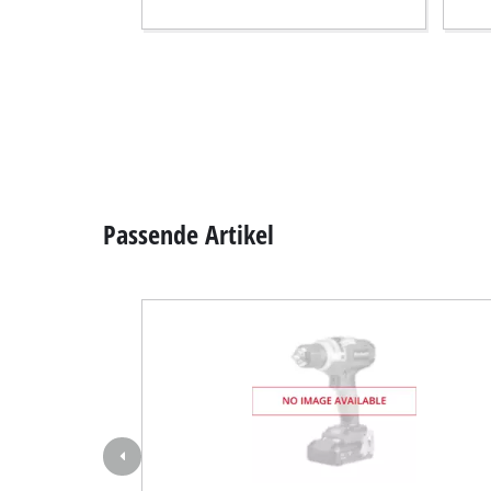
Schleif- / Gravu
Akku-Kompresso
Hybrid-Kompres
Elektro-Kompres
Passende Artikel
Druckluftgeräte
Auto-Kompresso
Multifunktionsw
Hobel / Fräsen
Schneide- / Tre