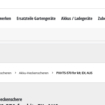
mwerken
Ersatzteile Gartengeräte
Akkus / Ladegeräte
Zub
Akku-Rasenmäher
Mähroboter
uber
Benzin-Rasenmäher
Elektro-Rasenmäher
auber
Hand-Rasenmäher
nscheren
Akku-Heckenscheren
PXHTS-570 for kit; EX; AUS
Akku-Rasentrimmer
Elektro-Rasentrimmer
hinen
Benzin-Rasentrimmer
eckenschere
maschinen
Akku-Sensen