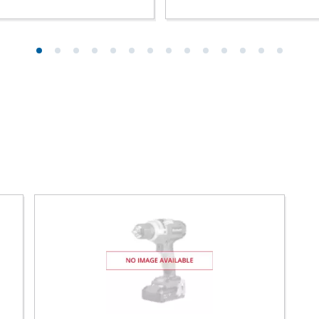
r-Werkzeuge
Akku-Kettensägen
Benzin-Kettensägen
Elektro-Kettensägen
ren
Hochentaster
soren
Astsägen
soren
ren
erkzeuge
Hochdruckreiniger
Häcksler
nnmaschinen
Oberflächenbürsten