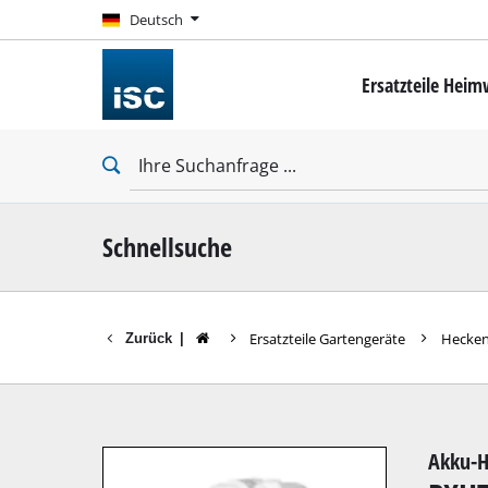
Deutsch
Deutsch
Ersatzteile Hei
Mini-Schrauber
Bohrschrauber
Schlagbohrschra
Schlagschrauber
Trockenbauschr
Schnellsuche
Ersatzteile Gartengeräte
Hecke
Zurück
|
Bohrhämmer
Abbruchhämmer
Schlagbohrmasc
Akku-H
Stationäre Bohr