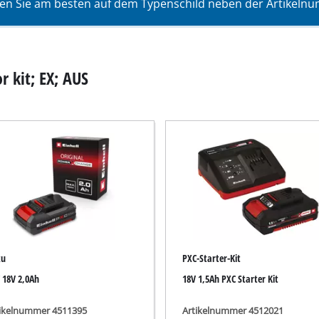
en Sie am besten auf dem Typenschild neben der Artikelnum
Tauchpumpen
auger
Schmutzwasserpumpen
r
Tiefbrunnenpumpen
 kit; EX; AUS
Hauswasserwerke
Benzin-Wasserpumpen
Sonstige Pumpen
Akku-Vertikutierer
Elektro-Vertikutierer
Benzin-Vertikutierer
ku
PXC-Starter-Kit
leifer
 18V 2,0Ah
18V 1,5Ah PXC Starter Kit
Hand-Vertikutierer
maschinen
tikelnummer 4511395
Artikelnummer 4512021