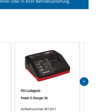
mer oder in Ihrer Betriebsanleitung.
PXC-Ladegerät
Akku
Power X-Charger 3A
PXC 18V 5,2Ah
Artikelnummer 4512011
Artikelnummer