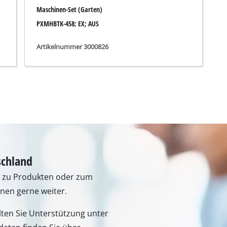
Fugenreiniger
Maschinen-Set (Garten)
Grasscheren
PXMHBTK-458; EX; AUS
Laubsauger
Artikelnummer 3000826
te
Laubbläser
Sägekettenschärfgeräte
n
Multitools
Kehrmaschinen
inen
schland
n zu Produkten oder zum
hnen gerne weiter.
lten Sie Unterstützung unter
e