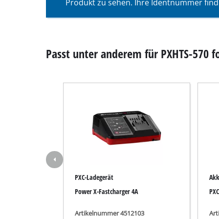
Produkt zu sehen. Ihre Identnummer find
Nass- / Trockens
Handstaubsauge
Aschesauger
Passt unter anderem für PXHTS-570 for
Doppelschleifer
Exzenterschleifer
Multischleifer
Schwingschleifer
Bandschleifer
PXC-Ladegerät
Ak
Wand- / Bodensch
Power X-Fastcharger 4A
PXC
Deltaschleifer
Sonstige Schleif
Artikelnummer 4512103
Ar