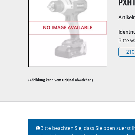
PXHT
Artike
Ident
Bitte 
Kapp- / Gehrung
210
Tischkreissägen
Handkreissägen
Stichsägen
(Abbildung kann vom Original abweichen)
Universalsägen
Bandsägen
Dekupiersägen
Sonstige Sägen
Bitte beachten Sie, dass Sie oben zuers