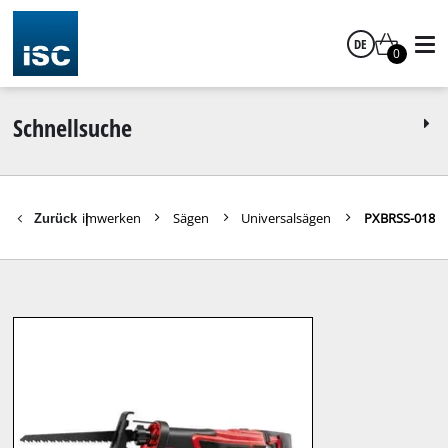
DE
0
Deutsch
Schnellsuche
Ersatzteile Heimwerken
Sägen
Universalsägen
PXBRSS-018
Zurück
|