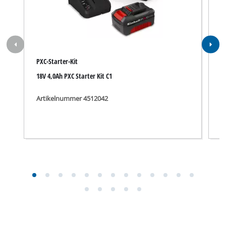
PXC-Starter-Kit
P
18V 4,0Ah PXC Starter Kit C1
1
Artikelnummer 4512042
A