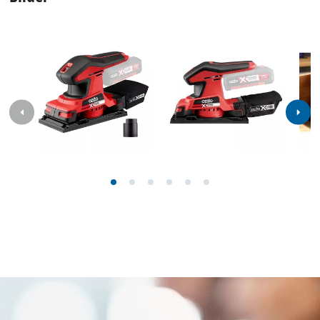
Zahlen, Daten und Fakten für Akku-Schwingschleifer
PXTSS-018: Hier finden Sie die detaillierten technischen
Daten, sowie genaue Angaben zu Größe, Gewicht und
Verpackung dieses Produkts.
Technische Daten
Schwingzahl
24000 min^-1
Schwingkreis
2 mm
Schleiffläche
184 x 92 m
Schleifpapiergröße (Klemmvorrichtung)
220 mm x 92 mm
Schleifpapiergröße (Kletthaftung)
184 mm x 92 mm