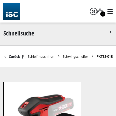
DE
0
Deutsch
Schnellsuche
e Heimwerken
Schleifmaschinen
Schwingschleifer
PXTSS-018
Zurück
|