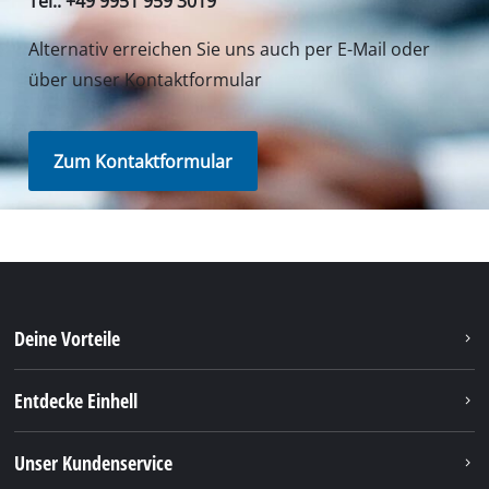
Unser Service Center in Deutschland
Wenden Sie Sich im Falle von Fragen zu Produkten
oder zum Service von iSC an uns - wir helfen Ihnen
gerne weiter.
In Deutschland und Österreich erhalten Sie
Unterstützung unter folgender Nummer, andere
Kontaktdaten finden Sie über
unsere Übersichtsseite
.
Montag - Freitag
von 8:00 Uhr - 18:00 Uhr
Samstag (Sommeröffnungszeit 01.04. - 30.09.):