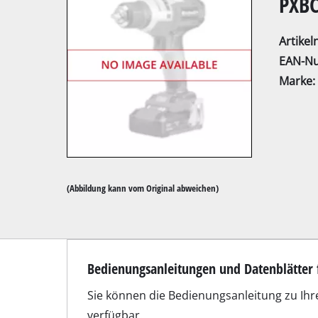
PXBC
Artike
EAN-N
Marke:
Kapp- / Gehrung
Tischkreissägen
Handkreissägen
Stichsägen
(Abbildung kann vom Original abweichen)
Universalsägen
Bandsägen
Dekupiersägen
Sonstige Sägen
Unser Service Center in Deut