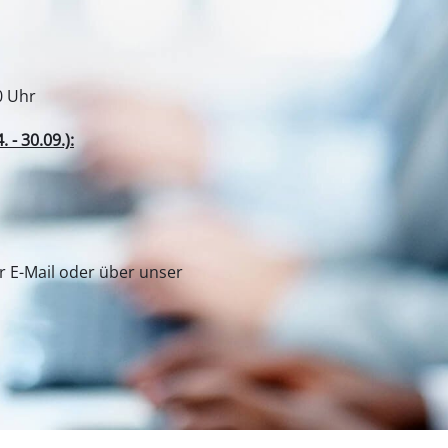
r-Werkzeuge
Akku-Kettensägen
Benzin-Kettensägen
Elektro-Kettensägen
ren
Hochentaster
soren
Astsägen
soren
e Einhell
Unser Kundenservice
ren
ns
Kontaktformular
l Germany AG
Kundendienst
 Werksverkauf
Sicherheit
erkzeuge
Hochdruckreiniger
 Service
Sicherheitshinweise
Häcksler
ermany GmbH
Widerruf
nnmaschinen
Oberflächenbürsten