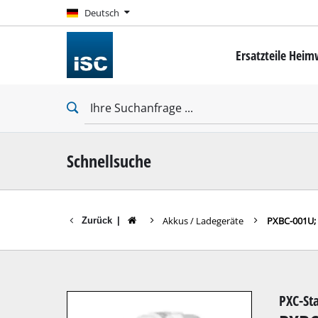
Deutsch
Deutsch
Ersatzteile Hei
Mini-Schrauber
Bohrschrauber
Schlagbohrschra
Schlagschrauber
Trockenbauschr
Schnellsuche
Akkus / Ladegeräte
PXBC-001U; 
Zurück
|
Bohrhämmer
Abbruchhämmer
Schlagbohrmasc
PXC-Sta
Stationäre Bohr