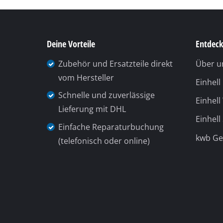
Lampen
Rührwerke
Autotechnik
Laser / Messgerä
Farbsprühgeräte
Heißklebepistole
Stromerzeuger
Hub- / Zugmasch
Poliermaschinen
Du benötigst Hilfe?
Unsere 
Schweißgeräte
Telefonische Unterstützung und
Sonstige Geräte
Beratung unter:
+49 9951 959 3019
Montag bis Freitag
08:00 bis 18:00
Uhr
Elektroheizgerät