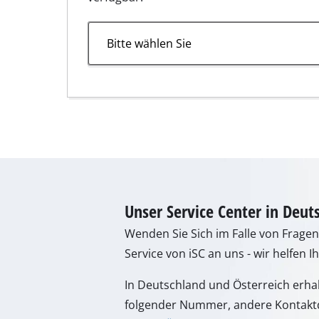
Wenden Sie Sich im Falle von Frage
Nass- / Trockens
Service von iSC an uns - wir helfen I
Handstaubsauge
In Deutschland und Österreich erha
Aschesauger
folgender Nummer, andere Kontaktd
unsere Übersichtsseite
.
Doppelschleifer
Exzenterschleifer
Montag - Freitag
von 8:00 Uhr - 18:0
Multischleifer
Samstag (Sommeröffnungszeit 01.04. 
Schwingschleifer
von 8:00 Uhr - 12:00 Uhr
Bandschleifer
Wand- / Bodensch
Tel.: +49 9951 959 3019
Deltaschleifer
Alternativ erreichen Sie uns auch p
Sonstige Schleif
Kontaktformular