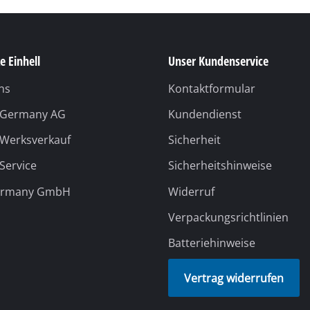
Fugenreiniger
Verpackungsrichtlinien
Grasscheren
Batteriehinweise
Laubsauger
Vertrag widerrufen
te
Laubbläser
Sägekettenschärfgeräte
n
Multitools
Kehrmaschinen
inen
Versanddienstleister
Unsere Bezahlmethoden
e