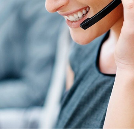
Soziale Netzwerke
Facebook
YouTube
Instagram
TikTok
Pinterest