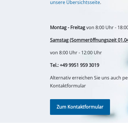
Schleif- / Gravu
Zum Kontaktformular
Akku-Kompresso
Hybrid-Kompres
Elektro-Kompres
Druckluftgeräte
Deine Vorteile
Entdeck
Auto-Kompresso
Zubehör und Ersatzteile direkt
Über u
vom Hersteller
Einhel
Schnelle und zuverlässige
Einhell
Multifunktionsw
Lieferung mit DHL
Einhell
Hobel / Fräsen
Einfache Reparaturbuchung
kwb G
Schneide- / Tre
(telefonisch oder online)