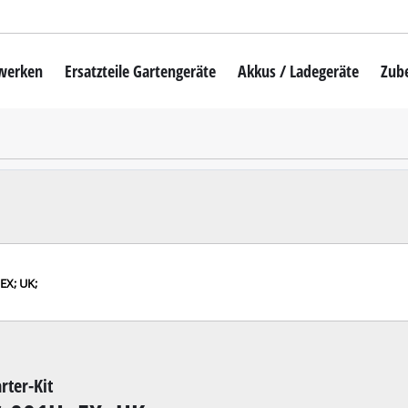
mwerken
Ersatzteile Gartengeräte
Akkus / Ladegeräte
Zub
Akku-Rasenmäher
Mähroboter
uber
Benzin-Rasenmäher
Elektro-Rasenmäher
auber
Hand-Rasenmäher
EX; UK;
Akku-Rasentrimmer
Elektro-Rasentrimmer
hinen
Benzin-Rasentrimmer
rter-Kit
maschinen
Akku-Sensen