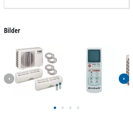
Unser Service Center in Deutschland
Wenden Sie Sich im Falle von Fragen zu Produkten
oder zum Service von iSC an uns - wir helfen Ihnen
gerne weiter.
In Deutschland und Österreich erhalten Sie
Unterstützung unter folgender Nummer, andere
Kontaktdaten finden Sie über
unsere Übersichtsseite
.