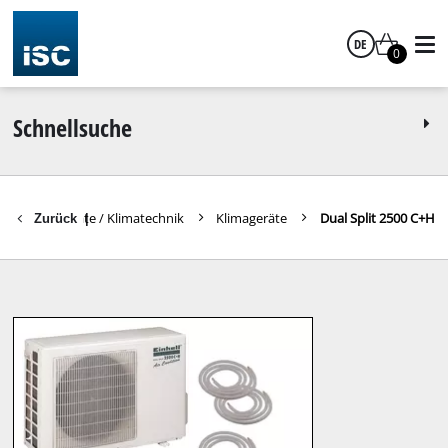
DE
0
Deutsch
Schnellsuche
n
Heizgeräte / Klimatechnik
Klimageräte
Dual Split 2500 C+H
Zurück
|