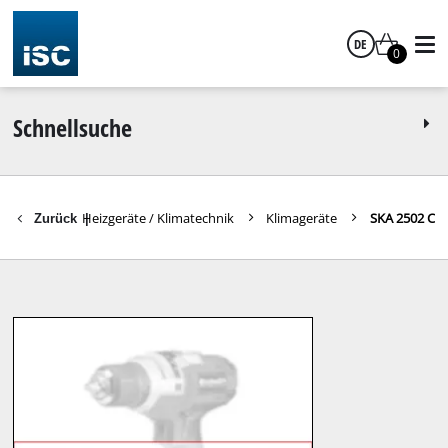
DE
0
Deutsch
Schnellsuche
eimwerken
Heizgeräte / Klimatechnik
Klimageräte
SKA 2502 C
Zurück
|