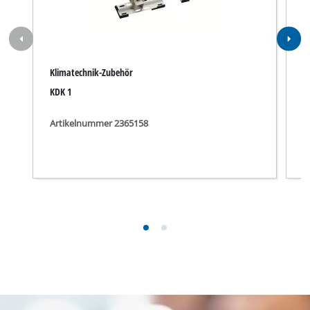
Klimatechnik-Zubehör
K
KDK 1
K
Artikelnummer 2365158
A