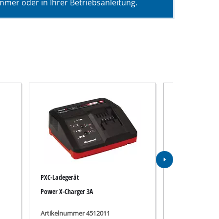
mer oder in Ihrer Betriebsanleitung.
PXC-Ladegerät
Akku
Power X-Charger 3A
PXC+ 18V 3,0Ah 
Artikelnummer 4512011
Artikelnummer