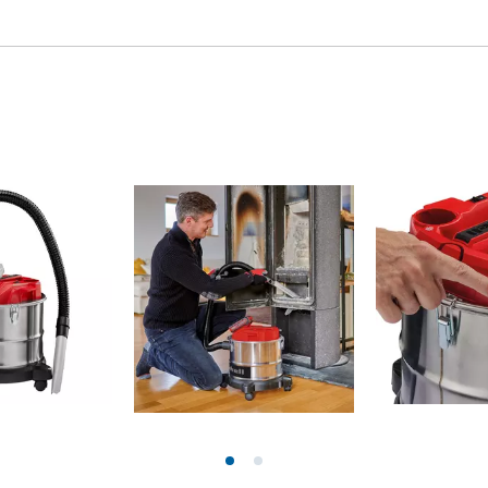
Fugenreiniger
Grasscheren
Laubsauger
te
Laubbläser
Sägekettenschärfgeräte
n
Multitools
Kehrmaschinen
inen
e