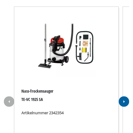
Nass-Trockensauger
N
TE-VC 1925 SA
B
Artikelnummer 2342354
A