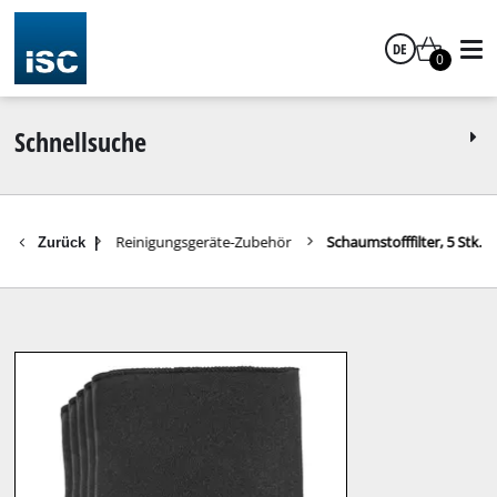
DE
0
Deutsch
Schnellsuche
Zubehör
Reinigungsgeräte-Zubehör
Schaumstofffilter, 5 Stk.
Zurück
|