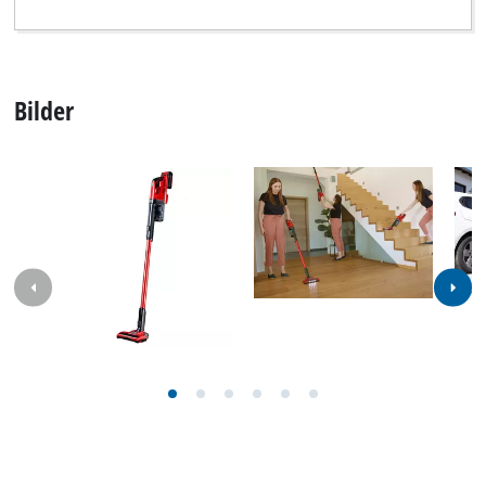
Unser Service Center in Deutschland
Wenden Sie Sich im Falle von Fragen zu Produkten
oder zum Service von iSC an uns - wir helfen Ihnen
gerne weiter.
In Deutschland und Österreich erhalten Sie
Unterstützung unter folgender Nummer, andere
Kontaktdaten finden Sie über
unsere Übersichtsseite
.