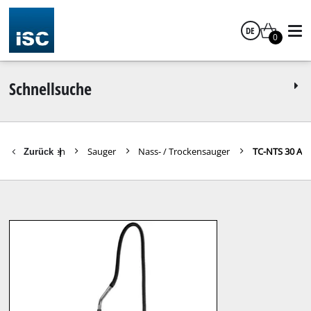
DE
0
Deutsch
Schnellsuche
eile Heimwerken
Sauger
Nass- / Trockensauger
TC-NTS 30 A
Zurück
|