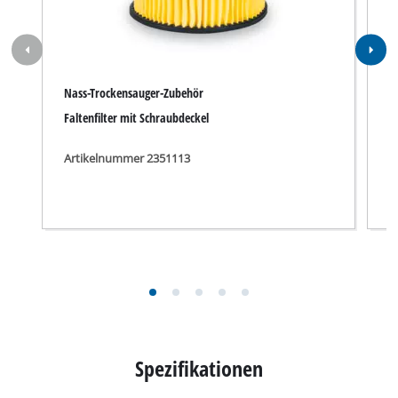
Nass-Trockensauger-Zubehör
N
Faltenfilter mit Schraubdeckel
S
Artikelnummer 2351113
A
Spezifikationen