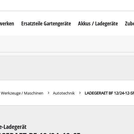
mwerken
Ersatzteile Gartengeräte
Akkus / Ladegeräte
Zub
Akku-Rasenmäher
Mähroboter
uber
Benzin-Rasenmäher
Elektro-Rasenmäher
auber
Hand-Rasenmäher
e Werkzeuge / Maschinen
Autotechnik
LADEGERAET BF 12/24-12-S
Akku-Rasentrimmer
Elektro-Rasentrimmer
hinen
Benzin-Rasentrimmer
ie-Ladegerät
maschinen
Akku-Sensen