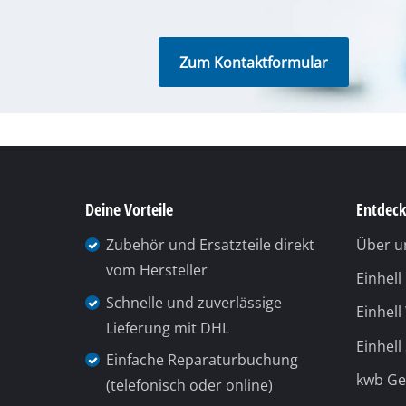
Schleif- / Gravu
Zum Kontaktformular
Akku-Kompresso
Hybrid-Kompres
Elektro-Kompres
Druckluftgeräte
Deine Vorteile
Entdeck
Auto-Kompresso
Zubehör und Ersatzteile direkt
Über u
vom Hersteller
Einhel
Schnelle und zuverlässige
Einhell
Multifunktionsw
Lieferung mit DHL
Einhell
Hobel / Fräsen
Einfache Reparaturbuchung
kwb G
Schneide- / Tre
(telefonisch oder online)