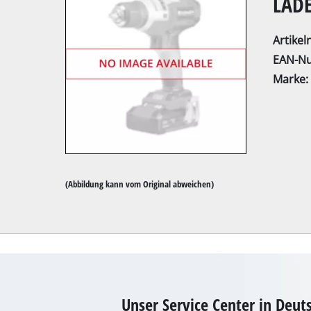
LADE
Artike
EAN-N
Marke:
Kapp- / Gehrung
Tischkreissägen
Handkreissägen
Stichsägen
(Abbildung kann vom Original abweichen)
Universalsägen
Bandsägen
Dekupiersägen
Sonstige Sägen
Unser Service Center in Deut