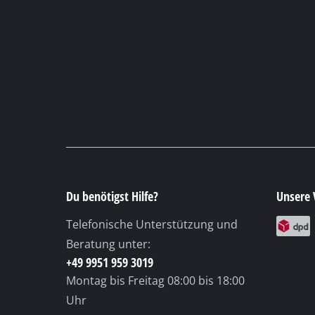
Lampen
Rührwerke
Autotechnik
Laser / Messgerä
Farbsprühgeräte
Heißklebepistole
Stromerzeuger
Hub- / Zugmasch
Poliermaschinen
Du benötigst Hilfe?
Unsere 
Schweißgeräte
Telefonische Unterstützung und
Sonstige Geräte
Beratung unter:
+49 9951 959 3019
Montag bis Freitag
08:00 bis 18:00
Uhr
Elektroheizgerät