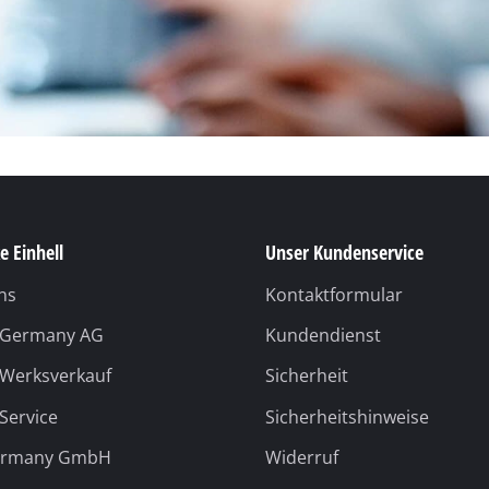
r-Werkzeuge
Akku-Kettensägen
Benzin-Kettensägen
Elektro-Kettensägen
ren
Hochentaster
soren
Astsägen
soren
e Einhell
Unser Kundenservice
ren
ns
Kontaktformular
l Germany AG
Kundendienst
 Werksverkauf
Sicherheit
erkzeuge
Hochdruckreiniger
 Service
Sicherheitshinweise
Häcksler
ermany GmbH
Widerruf
nnmaschinen
Oberflächenbürsten