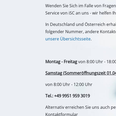
Wenden Sie Sich im Falle von Frage
Nass- / Trockens
Service von iSC an uns - wir helfen I
Handstaubsauge
In Deutschland und Österreich erha
Aschesauger
folgender Nummer, andere Kontaktd
unsere Übersichtsseite
.
Doppelschleifer
Exzenterschleifer
Montag - Freitag
von 8:00 Uhr - 18:0
Multischleifer
Samstag (Sommeröffnungszeit 01.04. 
Schwingschleifer
von 8:00 Uhr - 12:00 Uhr
Bandschleifer
Wand- / Bodensch
Tel.: +49 9951 959 3019
Deltaschleifer
Alternativ erreichen Sie uns auch p
Sonstige Schleif
Kontaktformular