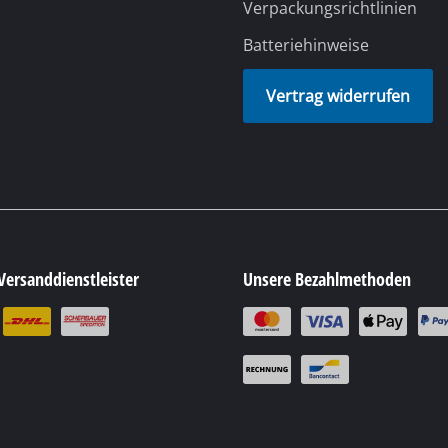
Fugenreiniger
Verpackungsrichtlinien
Grasscheren
Batteriehinweise
Laubsauger
Vertrag widerrufen
te
Laubbläser
Sägekettenschärfgeräte
n
Multitools
Kehrmaschinen
inen
Versanddienstleister
Unsere Bezahlmethoden
e