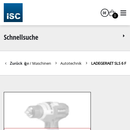
DE
0
Deutsch
Schnellsuche
itere Werkzeuge / Maschinen
Autotechnik
LADEGERAET SLS 6 F
Zurück
|