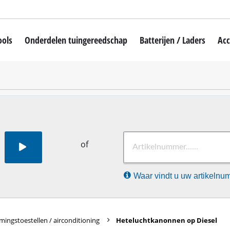
ools
Onderdelen tuingereedschap
Batterijen / Laders
Acc
r
Draadloze Grasmaaiers
ne
Maairobot
achine
Benzine Grasmaaiers
Electro Grasmaaiers
draaier
Hand Grasmaaiers
of
Draadloze Grastrimmers
Waar vindt u uw artikeln
Elektrische Grastrimmer
Benzine Grastrimmer
hines
Accu Bosmaaier
ingstoestellen / airconditioning
Heteluchtkanonnen op Diesel