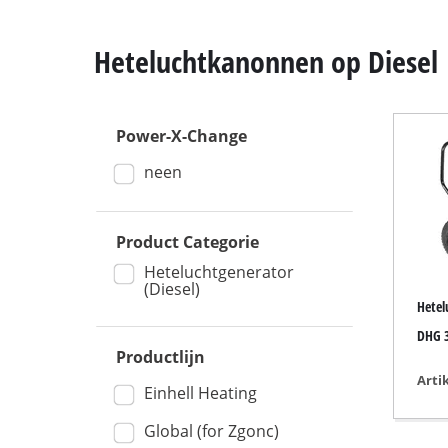
Heteluchtkanonnen op Diesel
Power-X-Change
Kap- en Verstekzaag
neen
Tafelzaag
Handcirkelzaag
Product Categorie
Decoupeerzaag
Heteluchtgenerator
Universele zaag
(Diesel)
Hetel
Bandzagen
DHG 
Figuurzaag
Productlijn
Andere zagen
Arti
Einhell Heating
Global (for Zgonc)