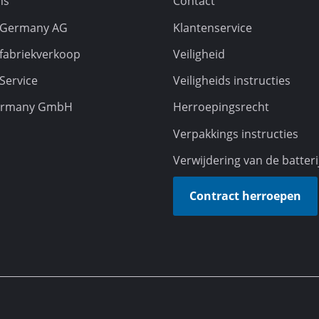
ns
Contact
ne
l Germany AG
Klantenservice
Accu Kettingzaag
 fabriekverkoop
Veiligheid
Benzine Kettingzaag
 Service
Veiligheids instructies
Elektrische Kettingzaag
ermany GmbH
Herroepingsrecht
Hoogsnoeier
Takkenzaag
sor
Verpakkings instructies
Verwijdering van de batteri
Contract herroepen
Hogedrukreinigers
esmachine
Hakselaars
ines
Oppervlakte reiniger