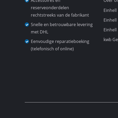
Accessoires en
Over o
Slijp- / Graveermachi
reserveonderdelen
Einhel
rechtstreeks van de fabrikant
Einhell
Snelle en betrouwbare levering
Einhell
Accu Compressor
met DHL
kwb G
Hybride Compressor
Eenvoudige reparatieboeking
(telefonisch of online)
Elektrische Compres
Persluchtapparaten
Auto Compressor
Multitools
Schaafmachine / Fre
Snij / scheidingsmach