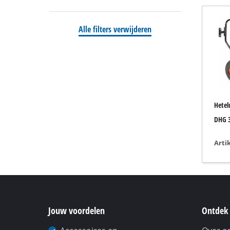
Nat-/ Droogzuiger
Alle filters verwijderen
Kruimeldief
Aszuigers
Werkbankslijpmachin
Hetel
Baan schuurmachine
DHG 
Multi slijper
Arti
Vlakschuurmachine
Bandschuurmachine
Wand / vloer schuur
Deltaschuurmachine
Jouw voordelen
Ontdek 
Andere Schuurmachi