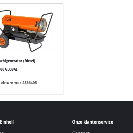
Dompelpomp
Drainage Pompen
Diepte- / Dompelpomp
Hydrofoorpomp
Benzine Waterpomp
Andere pompen
e
uchtgenerator (Diesel)
s
360 GLOBAL
kelnummer 2336405
Accu Verticuteerder
Elektrische Verticuteerder
s
Benzine Verticuteerder
machine
Hand Verticuteerder
s
Einhell
Onze klantenservice
ne