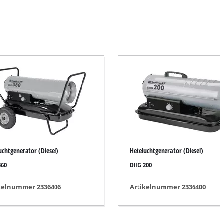
Elektrische Bosmaaier
Benzine Bosmaaier
Electro Heggenscharen
Draadloze Heggenscharen
Benzine Heggenscharen
Telescopische Heggenschaar
Takkenschaar
uchtgenerator (Diesel)
Heteluchtgenerator (Diesel)
360
DHG 200
Tuinpomp
kelnummer 2336406
Artikelnummer 2336400
Schoon water Pomp
Automatische Hydrofoorpomp